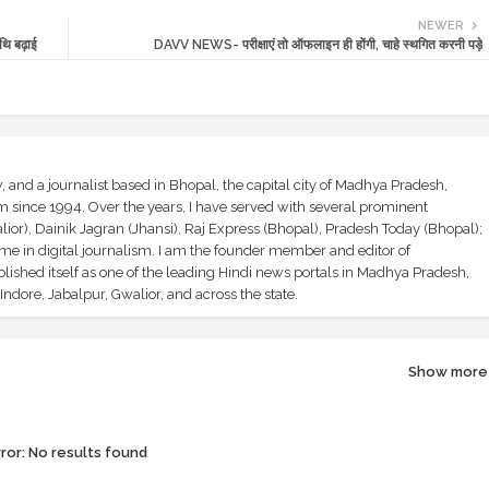
NEWER
ि बढ़ाई
DAVV NEWS- परीक्षाएं तो ऑफलाइन ही होंगी, चाहे स्थगित करनी पड़े
and a journalist based in Bhopal, the capital city of Madhya Pradesh,
sm since 1994. Over the years, I have served with several prominent
ior), Dainik Jagran (Jhansi), Raj Express (Bhopal), Pradesh Today (Bhopal);
ime in digital journalism. I am the founder member and editor of
shed itself as one of the leading Hindi news portals in Madhya Pradesh,
ndore, Jabalpur, Gwalior, and across the state.
Show more
ror:
No results found