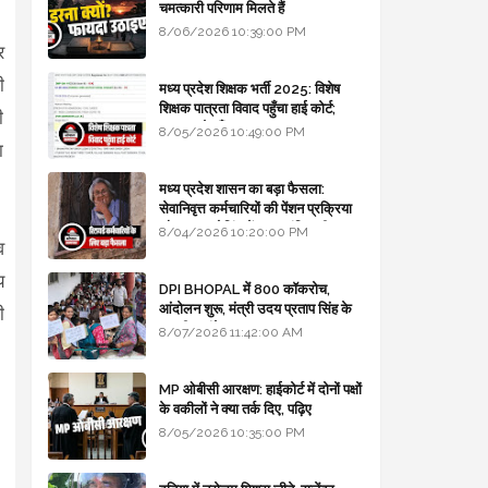
चमत्कारी परिणाम मिलते हैं
8/06/2026 10:39:00 PM
र
ी
मध्य प्रदेश शिक्षक भर्ती 2025: विशेष
शिक्षक पात्रता विवाद पहुँचा हाई कोर्ट;
ी
सरकार से माँगा जवाब
8/05/2026 10:49:00 PM
ा
मध्य प्रदेश शासन का बड़ा फैसला:
सेवानिवृत्त कर्मचारियों की पेंशन प्रक्रिया
और बजट कोडिंग में हुए क्रांतिकारी
8/04/2026 10:20:00 PM
व
बदलाव
य
DPI BHOPAL में 800 कॉकरोच,
आंदोलन शुरू, मंत्री उदय प्रताप सिंह के
ी
घर भी जाएंगे
8/07/2026 11:42:00 AM
MP ओबीसी आरक्षण: हाईकोर्ट में दोनों पक्षों
के वकीलों ने क्या तर्क दिए, पढ़िए
8/05/2026 10:35:00 PM