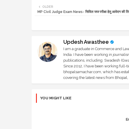
OLDER
MP Civil Judge Exam News- सिविल जज परीक्षा हेतु आवेदन की तिथ
Updesh Awasthee
I am a graduate in Commerce and Law, 
India. I have been working in journali
publications, including: Swadesh (Gwal
Since 2012, I have been working full-t
bhopalsamachar.com, which has establi
covering the latest news from Bhopal, I
YOU MIGHT LIKE
Er