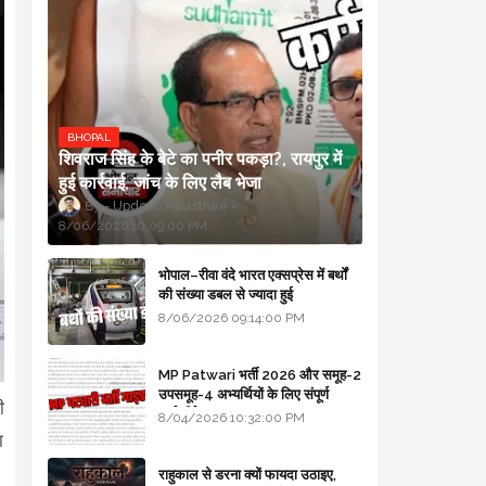
BHOPAL
शिवराज सिंह के बेटे का पनीर पकड़ा?, रायपुर में
हुई कार्रवाई, जांच के लिए लैब भेजा
Updesh Awasthee
8/06/2026 10:09:00 PM
भोपाल–रीवा वंदे भारत एक्सप्रेस में बर्थों
की संख्या डबल से ज्यादा हुई
8/06/2026 09:14:00 PM
MP Patwari भर्ती 2026 और समूह-2
उपसमूह-4 अभ्यर्थियों के लिए संपूर्ण
ी
मार्गदर्शिका
8/04/2026 10:32:00 PM
ा
राहुकाल से डरना क्यों फायदा उठाइए,