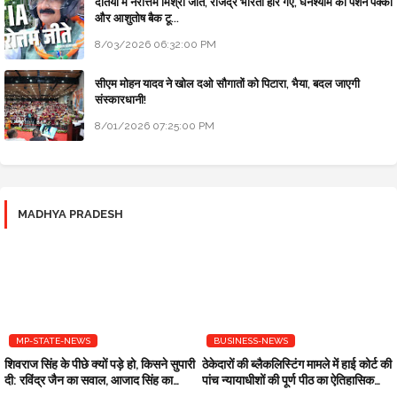
दतिया में नरोत्तम मिश्रा जीते, राजेंद्र भारती हार गए, घनश्याम की पेंशन पक्की
और आशुतोष बैक टू...
8/03/2026 06:32:00 PM
सीएम मोहन यादव ने खोल दओ सौगातों को पिटारा, भैया, बदल जाएगी
संस्कारधानी!
8/01/2026 07:25:00 PM
MADHYA PRADESH
MP-STATE-NEWS
BUSINESS-NEWS
शिवराज सिंह के पीछे क्यों पड़े हो, किसने सुपारी
ठेकेदारों की ब्लैकलिस्टिंग मामले में हाई कोर्ट की
दी: रविंद्र जैन का सवाल, आजाद सिंह का
पांच न्यायाधीशों की पूर्ण पीठ का ऐतिहासिक
जवाब
फैसला