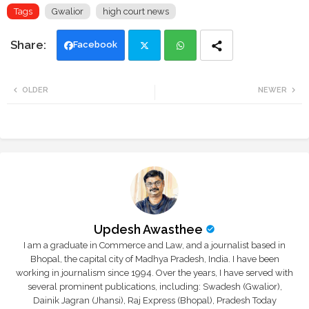
Tags
Gwalior
high court news
Facebook
Twi
Wh
OLDER
NEWER
tte
ats
r
app
Updesh Awasthee
I am a graduate in Commerce and Law, and a journalist based in
Bhopal, the capital city of Madhya Pradesh, India. I have been
working in journalism since 1994. Over the years, I have served with
several prominent publications, including: Swadesh (Gwalior),
Dainik Jagran (Jhansi), Raj Express (Bhopal), Pradesh Today