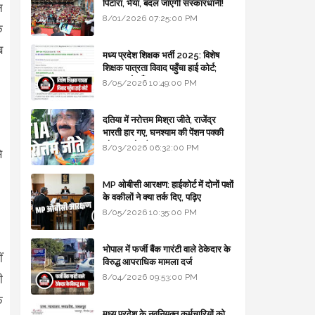
पिटारा, भैया, बदल जाएगी संस्कारधानी!
न
8/01/2026 07:25:00 PM
क
ब
मध्य प्रदेश शिक्षक भर्ती 2025: विशेष
शिक्षक पात्रता विवाद पहुँचा हाई कोर्ट;
सरकार से माँगा जवाब
8/05/2026 10:49:00 PM
दतिया में नरोत्तम मिश्रा जीते, राजेंद्र
भारती हार गए, घनश्याम की पेंशन पक्की
और आशुतोष बैक टू...
8/03/2026 06:32:00 PM
े
MP ओबीसी आरक्षण: हाईकोर्ट में दोनों पक्षों
के वकीलों ने क्या तर्क दिए, पढ़िए
8/05/2026 10:35:00 PM
भोपाल में फर्जी बैंक गारंटी वाले ठेकेदार के
ं
विरुद्ध आपराधिक मामला दर्ज
8/04/2026 09:53:00 PM
ी
ि
मध्य प्रदेश के नवनियुक्त कर्मचारियों को