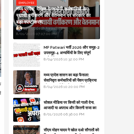
EMPLOYEE
मध्य प्रदेश: दैनिक वेतनभोगी कर्मचारियों के
स्थायी वर्गीकरण और वेतनमान पर सरकार का
बड़ा स्पष्टीकरण
Updesh Awasthee
8/01/2026 07:07:00 PM
MP Patwari भर्ती 2026 और समूह-2
उपसमूह-4 अभ्यर्थियों के लिए संपूर्ण
मार्गदर्शिका
8/04/2026 10:32:00 PM
मध्य प्रदेश शासन का बड़ा फैसला:
सेवानिवृत्त कर्मचारियों की पेंशन प्रक्रिया
क
और बजट कोडिंग में हुए क्रांतिकारी
8/04/2026 10:20:00 PM
बदलाव
े
सोशल मीडिया पर किसी को गाली देना,
आजादी या अपराध और कितनी सजा का
प्रावधान - free legal advice
8/01/2026 06:36:00 PM
सीएम मोहन यादव ने खोल दओ सौगातों को