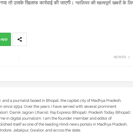
ाया गया तो उसके खिलाफ कार्रवाई की जाएगी।
ग्वालियर की महत्वपूर्ण खबरों के लि
sapp
NEWER
and a journalist based in Bhopal, the capital city of Madhya Pradesh,
sm since 1994. Over the years, I have served with several prominent
ior), Dainik Jagran (Jhansi), Raj Express (Bhopal), Pradesh Today (Bhopal);
ime in digital journalism. I am the founder member and editor of
shed itself as one of the leading Hindi news portals in Madhya Pradesh,
ndore, Jabalpur, Gwalior, and across the state.