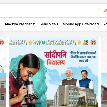
l
Madhya Pradesh 2
Send News
Mobile App Download
Y