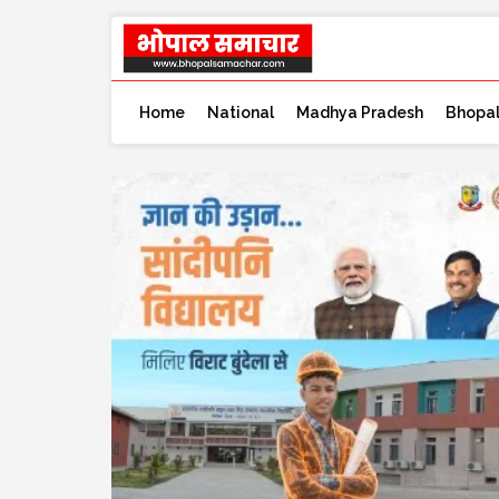
Home
National
Madhya Pradesh
Bhopa