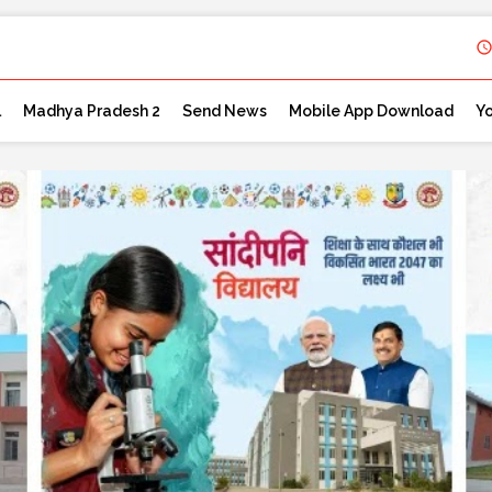
l
Madhya Pradesh 2
Send News
Mobile App Download
Y