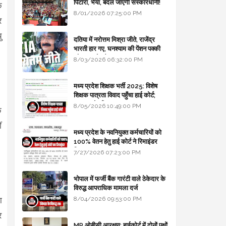
पिटारा, भैया, बदल जाएगी संस्कारधानी!
क
8/01/2026 07:25:00 PM
र
ु
दतिया में नरोत्तम मिश्रा जीते, राजेंद्र
भारती हार गए, घनश्याम की पेंशन पक्की
और आशुतोष बैक टू...
8/03/2026 06:32:00 PM
मध्य प्रदेश शिक्षक भर्ती 2025: विशेष
शिक्षक पात्रता विवाद पहुँचा हाई कोर्ट;
सरकार से माँगा जवाब
8/05/2026 10:49:00 PM
क
ं
मध्य प्रदेश के नवनियुक्त कर्मचारियों को
100% वेतन हेतु हाई कोर्ट ने रिमाइंडर
लिखा
7/27/2026 07:23:00 PM
भोपाल में फर्जी बैंक गारंटी वाले ठेकेदार के
विरुद्ध आपराधिक मामला दर्ज
8/04/2026 09:53:00 PM
ा
र
MP ओबीसी आरक्षण: हाईकोर्ट में दोनों पक्षों