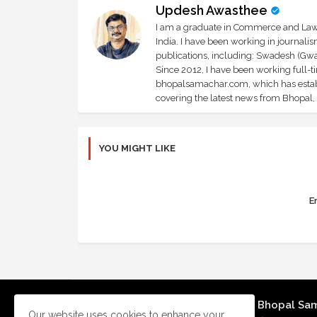
Updesh Awasthee
I am a graduate in Commerce and Law, 
India. I have been working in journali
publications, including: Swadesh (Gwal
Since 2012, I have been working full-t
bhopalsamachar.com, which has establi
covering the latest news from Bhopal, I
YOU MIGHT LIKE
Er
Bhopal Sa
Our website uses cookies to enhance your