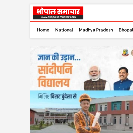
Home
National
Madhya Pradesh
Bhopa