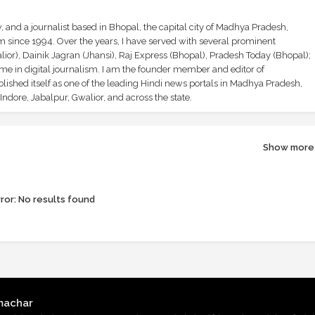
and a journalist based in Bhopal, the capital city of Madhya Pradesh,
sm since 1994. Over the years, I have served with several prominent
ior), Dainik Jagran (Jhansi), Raj Express (Bhopal), Pradesh Today (Bhopal);
ime in digital journalism. I am the founder member and editor of
shed itself as one of the leading Hindi news portals in Madhya Pradesh,
ndore, Jabalpur, Gwalior, and across the state.
Show more
ror:
No results found
machar