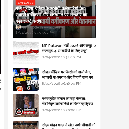
EMPLOYEE
मध्य प्रदेश: दैनिक वेतनभोगी कर्मचारियों के
स्थायी वर्गीकरण और वेतनमान पर सरकार का
बड़ा स्पष्टीकरण
Updesh Awasthee
8/01/2026 07:07:00 PM
MP Patwari भर्ती 2026 और समूह-2
उपसमूह-4 अभ्यर्थियों के लिए संपूर्ण
मार्गदर्शिका
8/04/2026 10:32:00 PM
सोशल मीडिया पर किसी को गाली देना,
आजादी या अपराध और कितनी सजा का
र
प्रावधान - free legal advice
8/01/2026 06:36:00 PM
र
मध्य प्रदेश शासन का बड़ा फैसला:
सेवानिवृत्त कर्मचारियों की पेंशन प्रक्रिया
और बजट कोडिंग में हुए क्रांतिकारी
8/04/2026 10:20:00 PM
बदलाव
सीएम मोहन यादव ने खोल दओ सौगातों को