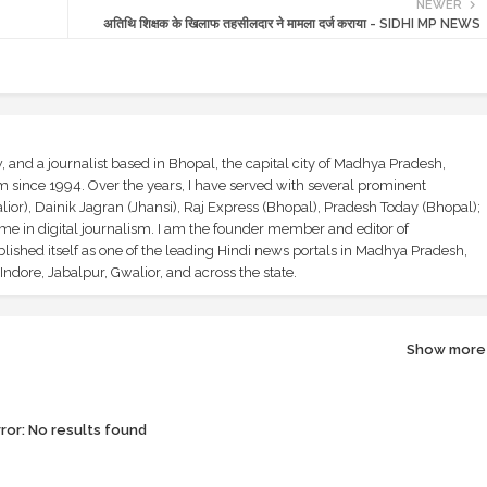
NEWER
अतिथि शिक्षक के खिलाफ तहसीलदार ने मामला दर्ज कराया - SIDHI MP NEWS
and a journalist based in Bhopal, the capital city of Madhya Pradesh,
sm since 1994. Over the years, I have served with several prominent
ior), Dainik Jagran (Jhansi), Raj Express (Bhopal), Pradesh Today (Bhopal);
ime in digital journalism. I am the founder member and editor of
shed itself as one of the leading Hindi news portals in Madhya Pradesh,
ndore, Jabalpur, Gwalior, and across the state.
Show more
ror:
No results found