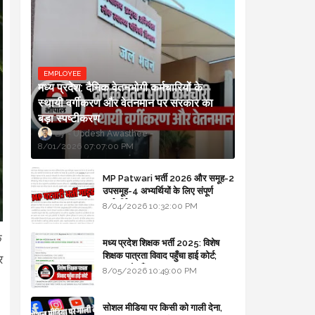
EMPLOYEE
मध्य प्रदेश: दैनिक वेतनभोगी कर्मचारियों के
स्थायी वर्गीकरण और वेतनमान पर सरकार का
बड़ा स्पष्टीकरण
Updesh Awasthee
8/01/2026 07:07:00 PM
MP Patwari भर्ती 2026 और समूह-2
उपसमूह-4 अभ्यर्थियों के लिए संपूर्ण
मार्गदर्शिका
8/04/2026 10:32:00 PM
े
मध्य प्रदेश शिक्षक भर्ती 2025: विशेष
शिक्षक पात्रता विवाद पहुँचा हाई कोर्ट;
र
सरकार से माँगा जवाब
8/05/2026 10:49:00 PM
सोशल मीडिया पर किसी को गाली देना,