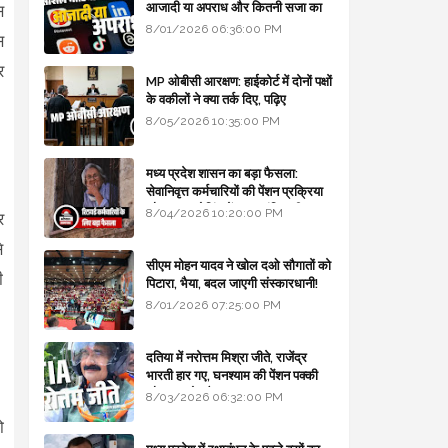
आजादी या अपराध और कितनी सजा का
स
प्रावधान - free legal advice
8/01/2026 06:36:00 PM
स
र
MP ओबीसी आरक्षण: हाईकोर्ट में दोनों पक्षों
के वकीलों ने क्या तर्क दिए, पढ़िए
8/05/2026 10:35:00 PM
मध्य प्रदेश शासन का बड़ा फैसला:
सेवानिवृत्त कर्मचारियों की पेंशन प्रक्रिया
और बजट कोडिंग में हुए क्रांतिकारी
8/04/2026 10:20:00 PM
र
बदलाव
े
सीएम मोहन यादव ने खोल दओ सौगातों को
ी
पिटारा, भैया, बदल जाएगी संस्कारधानी!
8/01/2026 07:25:00 PM
दतिया में नरोत्तम मिश्रा जीते, राजेंद्र
भारती हार गए, घनश्याम की पेंशन पक्की
और आशुतोष बैक टू...
8/03/2026 06:32:00 PM
ो