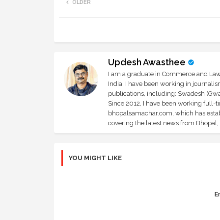
OLDER
Updesh Awasthee
I am a graduate in Commerce and Law, 
India. I have been working in journali
publications, including: Swadesh (Gwal
Since 2012, I have been working full-t
bhopalsamachar.com, which has establi
covering the latest news from Bhopal, I
YOU MIGHT LIKE
Er