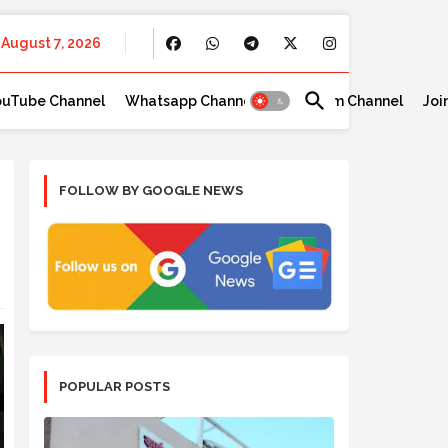
August 7, 2026
ouTube Channel
Whatsapp Channel
Telegram Channel
Joi
FOLLOW BY GOOGLE NEWS
POPULAR POSTS