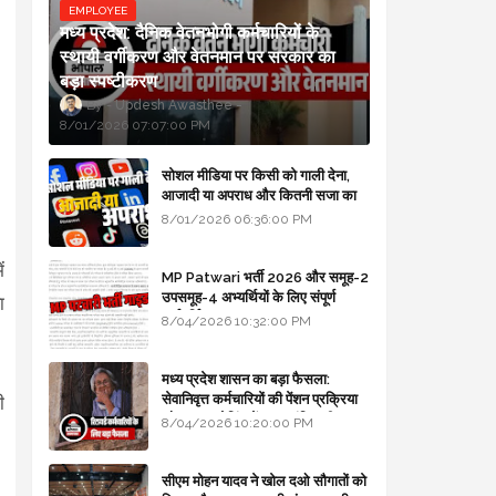
EMPLOYEE
मध्य प्रदेश: दैनिक वेतनभोगी कर्मचारियों के
स्थायी वर्गीकरण और वेतनमान पर सरकार का
बड़ा स्पष्टीकरण
Updesh Awasthee
8/01/2026 07:07:00 PM
सोशल मीडिया पर किसी को गाली देना,
आजादी या अपराध और कितनी सजा का
प्रावधान - free legal advice
8/01/2026 06:36:00 PM
ं
MP Patwari भर्ती 2026 और समूह-2
उपसमूह-4 अभ्यर्थियों के लिए संपूर्ण
ा
मार्गदर्शिका
8/04/2026 10:32:00 PM
मध्य प्रदेश शासन का बड़ा फैसला:
सेवानिवृत्त कर्मचारियों की पेंशन प्रक्रिया
ी
और बजट कोडिंग में हुए क्रांतिकारी
8/04/2026 10:20:00 PM
।
बदलाव
सीएम मोहन यादव ने खोल दओ सौगातों को