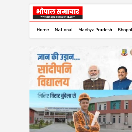
Home
National
Madhya Pradesh
Bhopa