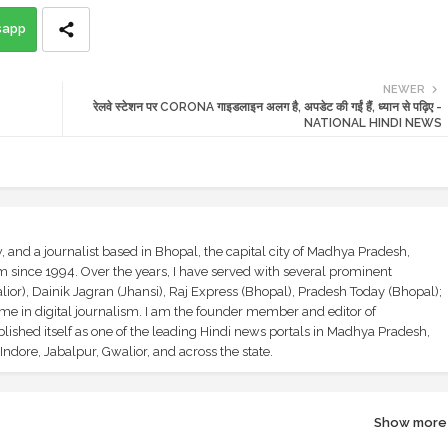
sapp
NEWER
रेलवे स्टेशन पर CORONA गाइडलाइन अलग है, अपडेट की गईं हैं, ध्यान से पढ़िए -
NATIONAL HINDI NEWS
and a journalist based in Bhopal, the capital city of Madhya Pradesh,
sm since 1994. Over the years, I have served with several prominent
ior), Dainik Jagran (Jhansi), Raj Express (Bhopal), Pradesh Today (Bhopal);
ime in digital journalism. I am the founder member and editor of
shed itself as one of the leading Hindi news portals in Madhya Pradesh,
ndore, Jabalpur, Gwalior, and across the state.
Show more