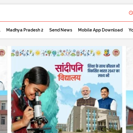
l
Madhya Pradesh 2
Send News
Mobile App Download
Y