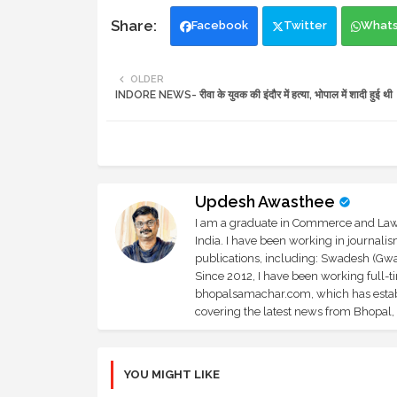
Facebook
Twitter
What
OLDER
INDORE NEWS- रीवा के युवक की इंदौर में हत्या, भोपाल में शादी हुई थी
Updesh Awasthee
I am a graduate in Commerce and Law, 
India. I have been working in journali
publications, including: Swadesh (Gwal
Since 2012, I have been working full-t
bhopalsamachar.com, which has establi
covering the latest news from Bhopal, I
YOU MIGHT LIKE