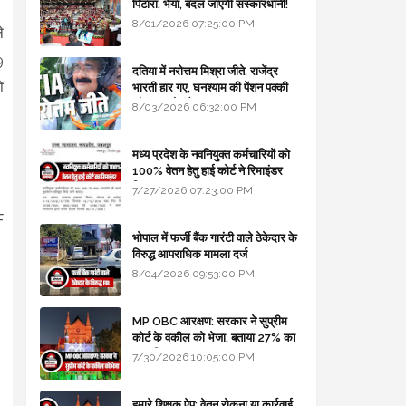
पिटारा, भैया, बदल जाएगी संस्कारधानी!
8/01/2026 07:25:00 PM
े
9
दतिया में नरोत्तम मिश्रा जीते, राजेंद्र
ो
भारती हार गए, घनश्याम की पेंशन पक्की
और आशुतोष बैक टू...
8/03/2026 06:32:00 PM
मध्य प्रदेश के नवनियुक्त कर्मचारियों को
100% वेतन हेतु हाई कोर्ट ने रिमाइंडर
लिखा
7/27/2026 07:23:00 PM
F
भोपाल में फर्जी बैंक गारंटी वाले ठेकेदार के
विरुद्ध आपराधिक मामला दर्ज
8/04/2026 09:53:00 PM
MP OBC आरक्षण: सरकार ने सुप्रीम
कोर्ट के वकील को भेजा, बताया 27% का
कानूनी आधार
7/30/2026 10:05:00 PM
हमारे शिक्षक ऐप: वेतन रोकना या कार्रवाई