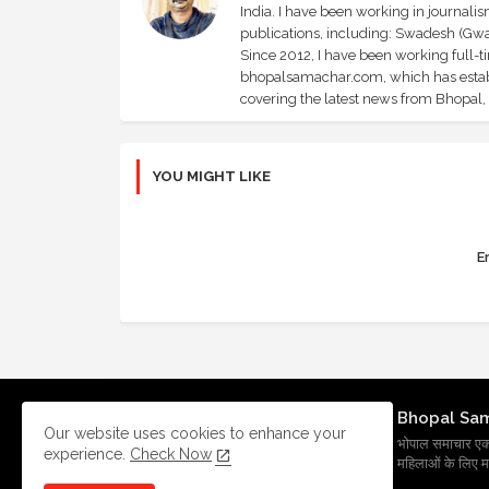
India. I have been working in journali
publications, including: Swadesh (Gwal
Since 2012, I have been working full-t
bhopalsamachar.com, which has establi
covering the latest news from Bhopal, I
YOU MIGHT LIKE
Er
Bhopal Sa
Our website uses cookies to enhance your
भोपाल समाचार एक प्र
experience.
Check Now
महिलाओं के लिए मह