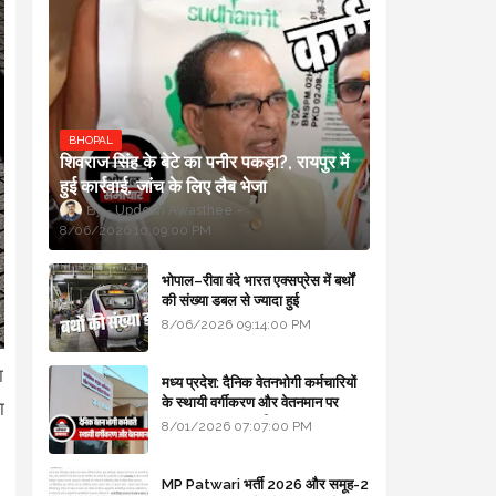
BHOPAL
शिवराज सिंह के बेटे का पनीर पकड़ा?, रायपुर में
हुई कार्रवाई, जांच के लिए लैब भेजा
Updesh Awasthee
8/06/2026 10:09:00 PM
भोपाल–रीवा वंदे भारत एक्सप्रेस में बर्थों
की संख्या डबल से ज्यादा हुई
8/06/2026 09:14:00 PM
ा
मध्य प्रदेश: दैनिक वेतनभोगी कर्मचारियों
के स्थायी वर्गीकरण और वेतनमान पर
ा
सरकार का बड़ा स्पष्टीकरण
8/01/2026 07:07:00 PM
MP Patwari भर्ती 2026 और समूह-2