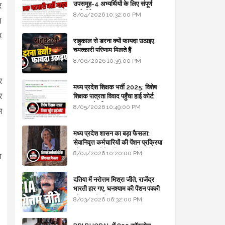
उपसमूह-4 अभ्यर्थियों के लिए संपूर्ण
र
मार्गदर्शिका
8/04/2026 10:32:00 PM
च
ह
राहुकाल से डरना क्यों फायदा उठाइए,
चमत्कारी परिणाम मिलते हैं
8/06/2026 10:39:00 PM
र
मध्य प्रदेश शिक्षक भर्ती 2025: विशेष
र
शिक्षक पात्रता विवाद पहुँचा हाई कोर्ट;
सरकार से माँगा जवाब
8/05/2026 10:49:00 PM
स
मध्य प्रदेश शासन का बड़ा फैसला:
सेवानिवृत्त कर्मचारियों की पेंशन प्रक्रिया
और बजट कोडिंग में हुए क्रांतिकारी
8/04/2026 10:20:00 PM
ा
बदलाव
दतिया में नरोत्तम मिश्रा जीते, राजेंद्र
भारती हार गए, घनश्याम की पेंशन पक्की
और आशुतोष बैक टू...
8/03/2026 06:32:00 PM