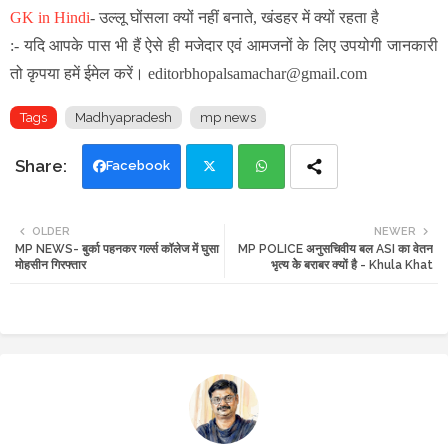
GK in Hindi
-
उल्लू घोंसला क्यों नहीं बनाते, खंडहर में क्यों रहता है
:- यदि आपके पास भी हैं ऐसे ही मजेदार एवं आमजनों के लिए उपयोगी जानकारी
तो कृपया हमें ईमेल करें। editorbhopalsamachar@gmail.com
Tags
Madhyapradesh
mp news
Facebook
Twi
Wh
OLDER
NEWER
MP NEWS- बुर्का पहनकर गर्ल्स कॉलेज में घुसा
MP POLICE अनुसचिवीय बल ASI का वेतन
tte
ats
मोहसीन गिरफ्तार
भृत्य केे बराबर क्यों है - Khula Khat
r
app