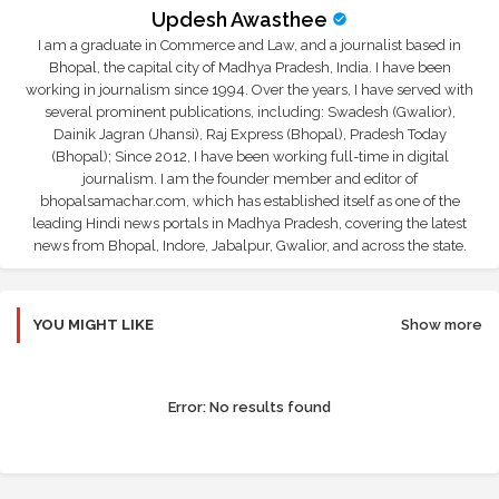
Updesh Awasthee
I am a graduate in Commerce and Law, and a journalist based in
Bhopal, the capital city of Madhya Pradesh, India. I have been
working in journalism since 1994. Over the years, I have served with
several prominent publications, including: Swadesh (Gwalior),
Dainik Jagran (Jhansi), Raj Express (Bhopal), Pradesh Today
(Bhopal); Since 2012, I have been working full-time in digital
journalism. I am the founder member and editor of
bhopalsamachar.com, which has established itself as one of the
leading Hindi news portals in Madhya Pradesh, covering the latest
news from Bhopal, Indore, Jabalpur, Gwalior, and across the state.
YOU MIGHT LIKE
Show more
Error:
No results found