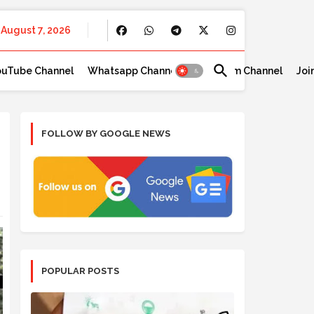
August 7, 2026
ouTube Channel
Whatsapp Channel
Telegram Channel
Joi
FOLLOW BY GOOGLE NEWS
POPULAR POSTS