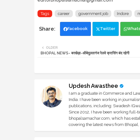
Tags
career
government job
Indore
m
Facebook
Twitter
What
OLDER
BHOPAL NEWS- बरखेड़ा-औबेदुल्लागंज रेलवे क्रासिंग बंद रहेगी
Updesh Awasthee
I am a graduate in Commerce and Law, 
India. I have been working in journali
publications, including: Swadesh (Gwal
Since 2012, I have been working full-t
bhopalsamachar.com, which has establi
covering the latest news from Bhopal, I