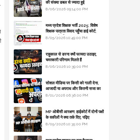
की संख्या डबल से ज्यादा हुई
,
8/06/2026 09:14:00 PM
मध्य प्रदेश शिक्षक भर्ती 2025: विशेष
े
शिक्षक पात्रता विवाद पहुँचा हाई कोर्ट;
सरकार से माँगा जवाब
8/05/2026 10:49:00 PM
ी
राहुकाल से डरना क्यों फायदा उठाइए,
चमत्कारी परिणाम मिलते हैं
8/06/2026 10:39:00 PM
सोशल मीडिया पर किसी को गाली देना,
आजादी या अपराध और कितनी सजा का
प्रावधान - free legal advice
8/01/2026 06:36:00 PM
MP ओबीसी आरक्षण: हाईकोर्ट में दोनों पक्षों
के वकीलों ने क्या तर्क दिए, पढ़िए
8/05/2026 10:35:00 PM