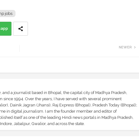
p jobs
sapp
NEWER
and a journalist based in Bhopal, the capital city of Madhya Pradesh,
sm since 1994. Over the years, I have served with several prominent
ior), Dainik Jagran (Jhansi), Raj Express (Bhopal), Pradesh Today (Bhopal);
ime in digital journalism. I am the founder member and editor of
shed itself as one of the leading Hindi news portals in Madhya Pradesh,
ndore, Jabalpur, Gwalior, and across the state.