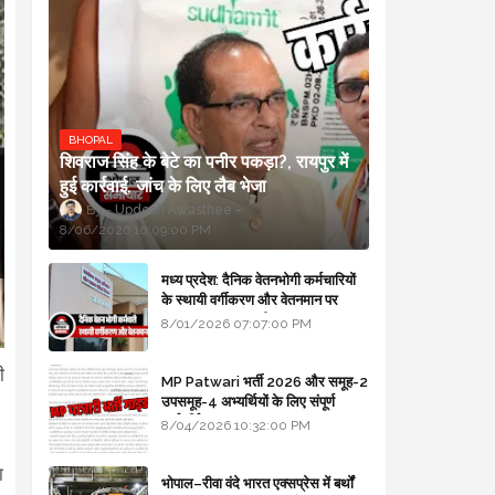
BHOPAL
शिवराज सिंह के बेटे का पनीर पकड़ा?, रायपुर में
हुई कार्रवाई, जांच के लिए लैब भेजा
Updesh Awasthee
8/06/2026 10:09:00 PM
मध्य प्रदेश: दैनिक वेतनभोगी कर्मचारियों
के स्थायी वर्गीकरण और वेतनमान पर
सरकार का बड़ा स्पष्टीकरण
8/01/2026 07:07:00 PM
ी
MP Patwari भर्ती 2026 और समूह-2
उपसमूह-4 अभ्यर्थियों के लिए संपूर्ण
मार्गदर्शिका
8/04/2026 10:32:00 PM
ा
भोपाल–रीवा वंदे भारत एक्सप्रेस में बर्थों