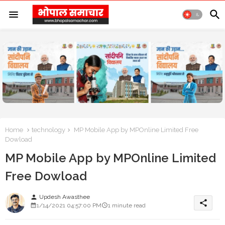
Home
technology
MP Mobile App by MPOnline Limited Free
Dowload
MP Mobile App by MPOnline Limited
Free Dowload
Updesh Awasthee
person
share
1/14/2021 04:57:00 PM
1 minute read