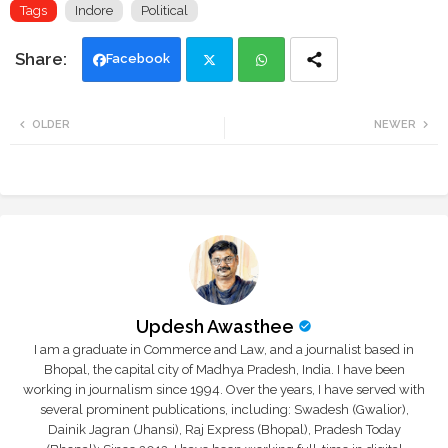
Tags
Indore
Political
Facebook
Twi
Wh
OLDER
NEWER
tte
ats
r
app
Updesh Awasthee
I am a graduate in Commerce and Law, and a journalist based in
Bhopal, the capital city of Madhya Pradesh, India. I have been
working in journalism since 1994. Over the years, I have served with
several prominent publications, including: Swadesh (Gwalior),
Dainik Jagran (Jhansi), Raj Express (Bhopal), Pradesh Today