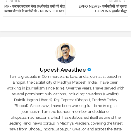
OLDER
NEWER
MP- कद्दावर ब्राह्मण नेता लक्ष्मीकांत शर्मा की मौत,
EPFO NEWS- कर्मचारियों को दूसरा
tte
ats
व्यापम घोटाले के आरोपी थे - NEWS TODAY
CORONA एडवांस मंजूर
r
app
Updesh Awasthee
I am a graduate in Commerce and Law, and a journalist based in
Bhopal, the capital city of Madhya Pradesh, India. I have been
working in journalism since 1994. Over the years, I have served with
several prominent publications, including: Swadesh (Gwalior),
Dainik Jagran (Jhansi), Raj Express (Bhopal), Pradesh Today
(Bhopal); Since 2012, I have been working full-time in digital
journalism. I am the founder member and editor of
bhopalsamachar.com, which has established itself as one of the
leading Hindi news portals in Madhya Pradesh, covering the latest
news from Bhopal, Indore, Jabalpur, Gwalior, and across the state.