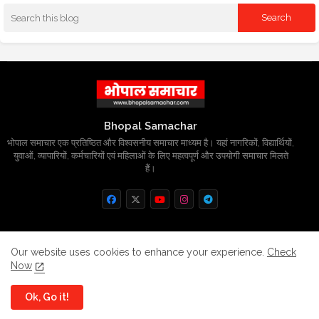
Bhopal Samachar
भोपाल समाचार एक प्रतिष्ठित और विश्वसनीय समाचार माध्यम है। यहां नागरिकों, विद्यार्थियों,
युवाओं, व्यापारियों, कर्मचारियों एवं महिलाओं के लिए महत्वपूर्ण और उपयोगी समाचार मिलते
हैं।
Home
About
Contact us
Privacy Policy
Our website uses cookies to enhance your experience.
Check
Now
Grievance
Disclaimer
sitemap
Ok, Go it!
All Right Reserved Copyright
BhopalSmachar.com