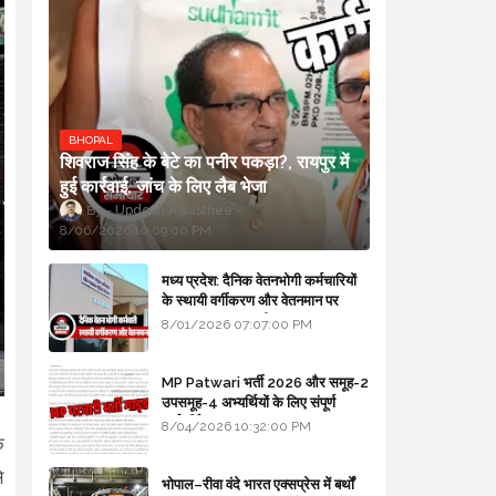
BHOPAL
शिवराज सिंह के बेटे का पनीर पकड़ा?, रायपुर में
हुई कार्रवाई, जांच के लिए लैब भेजा
Updesh Awasthee
8/06/2026 10:09:00 PM
मध्य प्रदेश: दैनिक वेतनभोगी कर्मचारियों
के स्थायी वर्गीकरण और वेतनमान पर
सरकार का बड़ा स्पष्टीकरण
8/01/2026 07:07:00 PM
MP Patwari भर्ती 2026 और समूह-2
उपसमूह-4 अभ्यर्थियों के लिए संपूर्ण
मार्गदर्शिका
8/04/2026 10:32:00 PM
े
े
भोपाल–रीवा वंदे भारत एक्सप्रेस में बर्थों