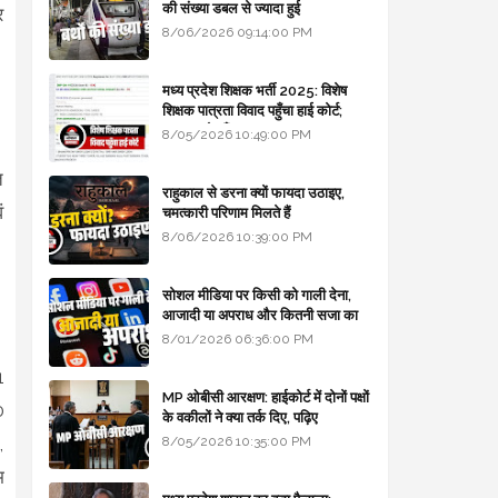
की संख्या डबल से ज्यादा हुई
र
8/06/2026 09:14:00 PM
मध्य प्रदेश शिक्षक भर्ती 2025: विशेष
शिक्षक पात्रता विवाद पहुँचा हाई कोर्ट;
सरकार से माँगा जवाब
8/05/2026 10:49:00 PM
त
राहुकाल से डरना क्यों फायदा उठाइए,
ं
चमत्कारी परिणाम मिलते हैं
8/06/2026 10:39:00 PM
सोशल मीडिया पर किसी को गाली देना,
आजादी या अपराध और कितनी सजा का
प्रावधान - free legal advice
8/01/2026 06:36:00 PM
1
MP ओबीसी आरक्षण: हाईकोर्ट में दोनों पक्षों
0
के वकीलों ने क्या तर्क दिए, पढ़िए
,
8/05/2026 10:35:00 PM
म