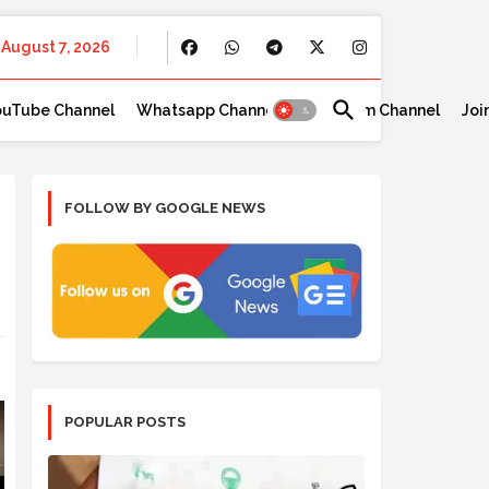
August 7, 2026
ouTube Channel
Whatsapp Channel
Telegram Channel
Joi
FOLLOW BY GOOGLE NEWS
POPULAR POSTS