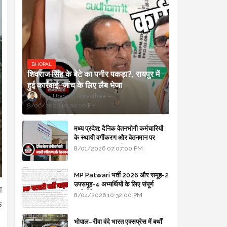
BHOPAL
शिवराज सिंह के बेटे का पनीर पकड़ा?, रायपुर में
हुई कार्रवाई, जांच के लिए लैब भेजा
Updesh Awasthee
8/06/2026 10:09:00 PM
मध्य प्रदेश: दैनिक वेतनभोगी कर्मचारियों
के स्थायी वर्गीकरण और वेतनमान पर
सरकार का बड़ा स्पष्टीकरण
8/01/2026 07:07:00 PM
MP Patwari भर्ती 2026 और समूह-2
उपसमूह-4 अभ्यर्थियों के लिए संपूर्ण
ा
मार्गदर्शिका
8/04/2026 10:32:00 PM
े
भोपाल–रीवा वंदे भारत एक्सप्रेस में बर्थों