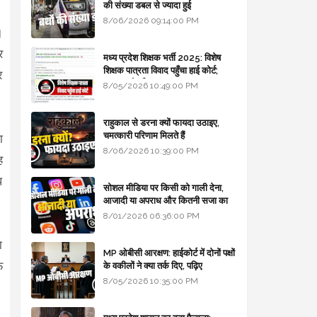
की संख्या डबल से ज्यादा हुई
8/06/2026 09:14:00 PM
।
र
मध्य प्रदेश शिक्षक भर्ती 2025: विशेष
शिक्षक पात्रता विवाद पहुँचा हाई कोर्ट;
र
सरकार से माँगा जवाब
8/05/2026 10:49:00 PM
राहुकाल से डरना क्यों फायदा उठाइए,
चमत्कारी परिणाम मिलते हैं
ा
8/06/2026 10:39:00 PM
ह
प
सोशल मीडिया पर किसी को गाली देना,
आजादी या अपराध और कितनी सजा का
प्रावधान - free legal advice
8/01/2026 06:36:00 PM
ा
MP ओबीसी आरक्षण: हाईकोर्ट में दोनों पक्षों
फ
के वकीलों ने क्या तर्क दिए, पढ़िए
8/05/2026 10:35:00 PM