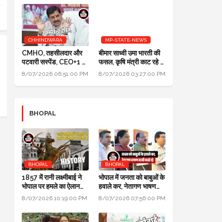
CHHINDWARA
MP-STATE-NEWS
CMHO, तहसीलदार और
बीमार साध्वी उमा भारती की
पटवारी सस्पेंड, CEO+1 का
फसल, कृषि मंत्री काट रहे हैं:
सैलरी इंक्रीमेंट स्टॉप,
पॉलिटिक्स गजब है @ दतिया
8/07/2026 06:51:00 PM
8/07/2026 03:27:00 PM
SDM+2 को नोटिस:
उपचुनाव
मुख्यमंत्री जन-विश्वास
BHOPAL
BHOPAL
BHOPAL
1857 में रानी लक्ष्मीबाई ने
भोपाल में जनता को बाबुओं के
भोपाल पर हमले का ऐलान
हवाले कर, नेतागण भाषण
कर दिया था, बेगम ने रानी को
बाजी करते रहे: मुख्यमंत्री
8/07/2026 10:19:00 PM
8/07/2026 07:56:00 PM
मारने सैनिक भेजे थे
जन विश्वास अभियान