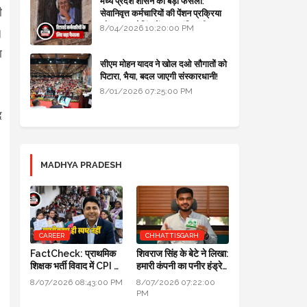
मध्य प्रदेश शासन का बड़ा फैसला:
ी
सेवानिवृत्त कर्मचारियों की पेंशन प्रक्रिया
और बजट कोडिंग में हुए क्रांतिकारी
8/04/2026 10:20:00 PM
।
बदलाव
ा
सीएम मोहन यादव ने खोल दओ सौगातों को
पिटारा, भैया, बदल जाएगी संस्कारधानी!
8/01/2026 07:25:00 PM
द
MADHYA PRADESH
CAREER
CHHATTISGARH
FactCheck: प्राथमिक
शिवराज सिंह के बेटे ने लिखा:
शिक्षक भर्ती विवाद में CPI का
हमारी कंपनी का पनीर हंड्रेड
स्पष्टीकरण ही स्पष्ट नहीं
परसेंट प्योर है, लैब रिपोर्ट आ
8/07/2026 08:43:00 PM
8/07/2026 07:22:00
गई है
PM