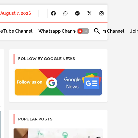
August 7, 2026
ouTube Channel
Whatsapp Channel
Telegram Channel
Joi
FOLLOW BY GOOGLE NEWS
POPULAR POSTS