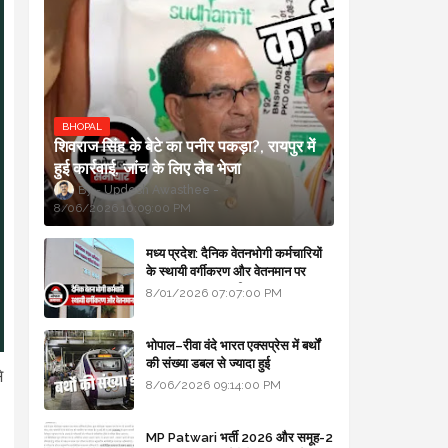
BHOPAL
शिवराज सिंह के बेटे का पनीर पकड़ा?, रायपुर में
हुई कार्रवाई, जांच के लिए लैब भेजा
Updesh Awasthee
8/06/2026 10:09:00 PM
मध्य प्रदेश: दैनिक वेतनभोगी कर्मचारियों
के स्थायी वर्गीकरण और वेतनमान पर
सरकार का बड़ा स्पष्टीकरण
8/01/2026 07:07:00 PM
भोपाल–रीवा वंदे भारत एक्सप्रेस में बर्थों
की संख्या डबल से ज्यादा हुई
े
8/06/2026 09:14:00 PM
MP Patwari भर्ती 2026 और समूह-2