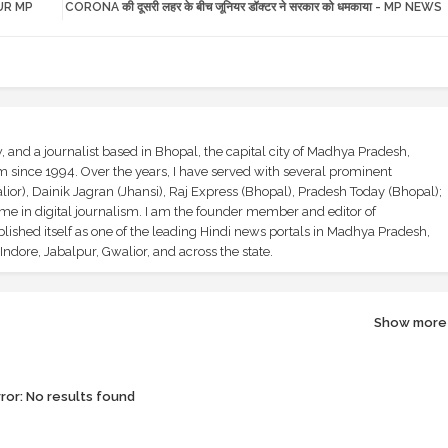
JPUR MP
CORONA की दूसरी लहर के बीच जूनियर डॉक्टर ने सरकार को धमकाया - MP NEWS
and a journalist based in Bhopal, the capital city of Madhya Pradesh,
sm since 1994. Over the years, I have served with several prominent
ior), Dainik Jagran (Jhansi), Raj Express (Bhopal), Pradesh Today (Bhopal);
ime in digital journalism. I am the founder member and editor of
shed itself as one of the leading Hindi news portals in Madhya Pradesh,
ndore, Jabalpur, Gwalior, and across the state.
Show more
ror:
No results found