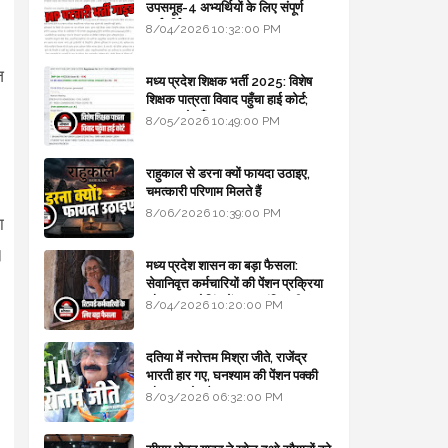
उपसमूह-4 अभ्यर्थियों के लिए संपूर्ण
मार्गदर्शिका
8/04/2026 10:32:00 PM
़
मध्य प्रदेश शिक्षक भर्ती 2025: विशेष
शिक्षक पात्रता विवाद पहुँचा हाई कोर्ट;
सरकार से माँगा जवाब
8/05/2026 10:49:00 PM
राहुकाल से डरना क्यों फायदा उठाइए,
चमत्कारी परिणाम मिलते हैं
8/06/2026 10:39:00 PM
ा
।
मध्य प्रदेश शासन का बड़ा फैसला:
सेवानिवृत्त कर्मचारियों की पेंशन प्रक्रिया
और बजट कोडिंग में हुए क्रांतिकारी
8/04/2026 10:20:00 PM
बदलाव
दतिया में नरोत्तम मिश्रा जीते, राजेंद्र
भारती हार गए, घनश्याम की पेंशन पक्की
और आशुतोष बैक टू...
8/03/2026 06:32:00 PM