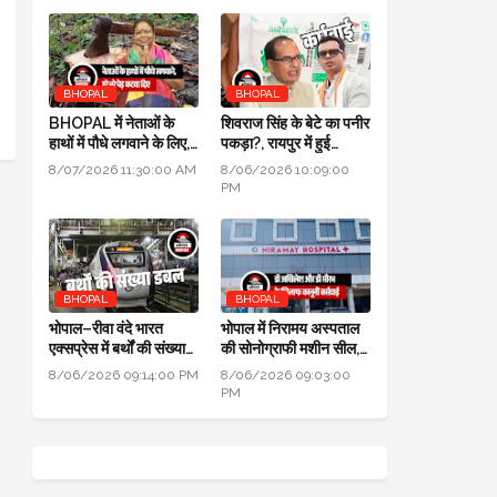
BHOPAL
BHOPAL
BHOPAL में नेताओं के
शिवराज सिंह के बेटे का पनीर
हाथों में पौधे लगवाने के लिए,
पकड़ा?, रायपुर में हुई
700 हरे भरे पेड़ कटवा दिए
कार्रवाई, जांच के लिए लैब
8/07/2026 11:30:00 AM
8/06/2026 10:09:00
भेजा
PM
BHOPAL
BHOPAL
भोपाल–रीवा वंदे भारत
भोपाल में निरामय अस्पताल
एक्सप्रेस में बर्थों की संख्या
की सोनोग्राफी मशीन सील,
डबल से ज्यादा हुई
सीएमएचओ ने की कार्यवाही
8/06/2026 09:14:00 PM
8/06/2026 09:03:00
PM