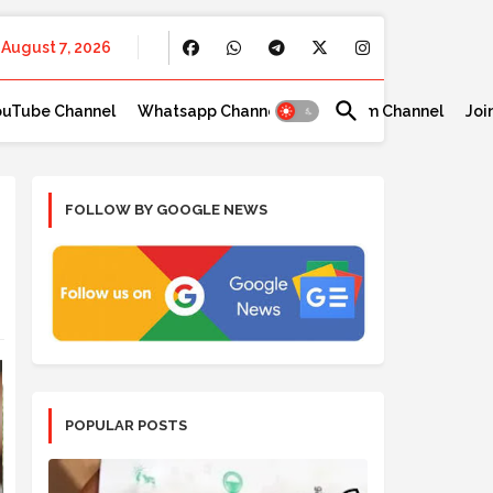
August 7, 2026
ouTube Channel
Whatsapp Channel
Telegram Channel
Joi
FOLLOW BY GOOGLE NEWS
POPULAR POSTS