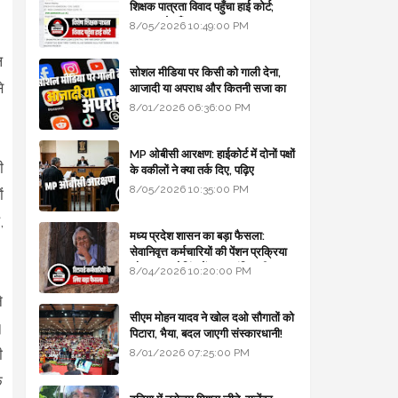
शिक्षक पात्रता विवाद पहुँचा हाई कोर्ट;
सरकार से माँगा जवाब
8/05/2026 10:49:00 PM
ल
सोशल मीडिया पर किसी को गाली देना,
े
आजादी या अपराध और कितनी सजा का
प्रावधान - free legal advice
8/01/2026 06:36:00 PM
MP ओबीसी आरक्षण: हाईकोर्ट में दोनों पक्षों
ी
के वकीलों ने क्या तर्क दिए, पढ़िए
8/05/2026 10:35:00 PM
ं
,
मध्य प्रदेश शासन का बड़ा फैसला:
सेवानिवृत्त कर्मचारियों की पेंशन प्रक्रिया
और बजट कोडिंग में हुए क्रांतिकारी
8/04/2026 10:20:00 PM
बदलाव
े
सीएम मोहन यादव ने खोल दओ सौगातों को
।
पिटारा, भैया, बदल जाएगी संस्कारधानी!
ी
8/01/2026 07:25:00 PM
े