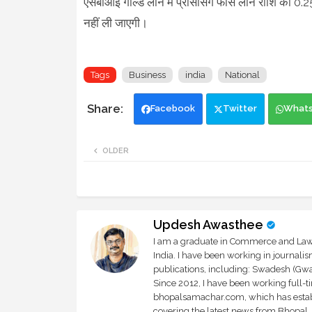
एसबीआई गोल्ड लोन में प्रोसेसिंग फीस लोन राशि का 0.2
नहीं ली जाएगी।
Tags
Business
india
National
Facebook
Twitter
What
OLDER
Updesh Awasthee
I am a graduate in Commerce and Law, 
India. I have been working in journali
publications, including: Swadesh (Gwal
Since 2012, I have been working full-t
bhopalsamachar.com, which has establi
covering the latest news from Bhopal, I