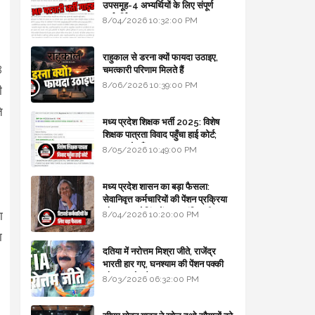
उपसमूह-4 अभ्यर्थियों के लिए संपूर्ण
मार्गदर्शिका
8/04/2026 10:32:00 PM
राहुकाल से डरना क्यों फायदा उठाइए,
8
चमत्कारी परिणाम मिलते हैं
8/06/2026 10:39:00 PM
ी
े
मध्य प्रदेश शिक्षक भर्ती 2025: विशेष
शिक्षक पात्रता विवाद पहुँचा हाई कोर्ट;
सरकार से माँगा जवाब
8/05/2026 10:49:00 PM
मध्य प्रदेश शासन का बड़ा फैसला:
सेवानिवृत्त कर्मचारियों की पेंशन प्रक्रिया
और बजट कोडिंग में हुए क्रांतिकारी
ा
8/04/2026 10:20:00 PM
बदलाव
ा
दतिया में नरोत्तम मिश्रा जीते, राजेंद्र
भारती हार गए, घनश्याम की पेंशन पक्की
और आशुतोष बैक टू...
8/03/2026 06:32:00 PM