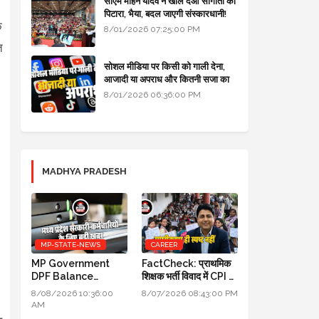
सीएम मोहन यादव ने खोल दओ सौगातों को
पिटारा, भैया, बदल जाएगी संस्कारधानी!
क
8/01/2026 07:25:00 PM
त
सोशल मीडिया पर किसी को गाली देना,
आजादी या अपराध और कितनी सजा का
प्रावधान - free legal advice
8/01/2026 06:36:00 PM
MADHYA PRADESH
MP-STATE-NEWS
CAREER
MP Government
FactCheck: प्राथमिक
DPF Balance
शिक्षक भर्ती विवाद में CPI का
Update New
स्पष्टीकरण ही स्पष्ट नहीं
8/08/2026 10:36:00
8/07/2026 08:43:00 PM
Guidelines 2026:
AM
मध्य प्रदेश सरकारी