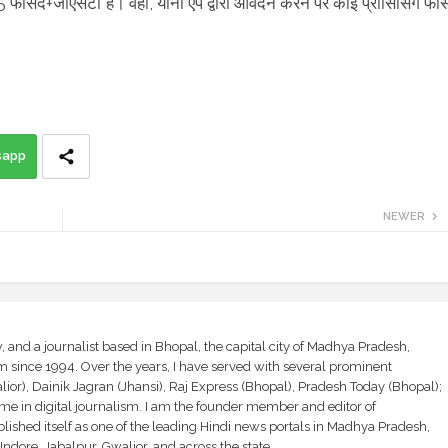
5 फीसद+जीएसटी है। वहीं, योनो एप द्वारा आवेदन करने पर कोई प्रोसिसिंग फी
sapp
NEWER
and a journalist based in Bhopal, the capital city of Madhya Pradesh,
sm since 1994. Over the years, I have served with several prominent
ior), Dainik Jagran (Jhansi), Raj Express (Bhopal), Pradesh Today (Bhopal);
ime in digital journalism. I am the founder member and editor of
shed itself as one of the leading Hindi news portals in Madhya Pradesh,
ndore, Jabalpur, Gwalior, and across the state.