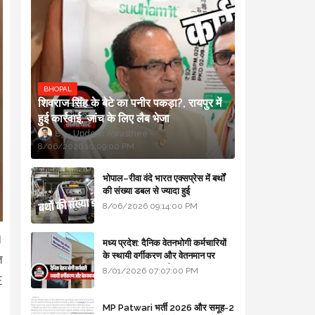
BHOPAL
शिवराज सिंह के बेटे का पनीर पकड़ा?, रायपुर में
हुई कार्रवाई, जांच के लिए लैब भेजा
Updesh Awasthee
8/06/2026 10:09:00 PM
भोपाल–रीवा वंदे भारत एक्सप्रेस में बर्थों
की संख्या डबल से ज्यादा हुई
8/06/2026 09:14:00 PM
।
मध्य प्रदेश: दैनिक वेतनभोगी कर्मचारियों
के स्थायी वर्गीकरण और वेतनमान पर
त
सरकार का बड़ा स्पष्टीकरण
8/01/2026 07:07:00 PM
E
MP Patwari भर्ती 2026 और समूह-2