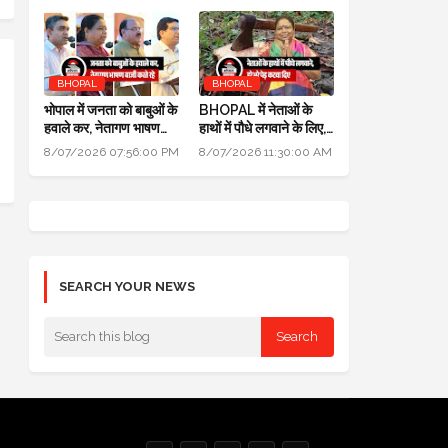
BHOPAL
BHOPAL
भोपाल में जनता को बाबुओं के
BHOPAL में नेताओं के
हवाले कर, नेतागण भाषण
हाथों में पौधे लगवाने के लिए,
बाजी करते रहे: मुख्यमंत्री
700 हरे भरे पेड़ कटवा दिए
8/07/2026 07:56:00 PM
8/07/2026 11:30:00 AM
जन विश्वास अभियान
SEARCH YOUR NEWS