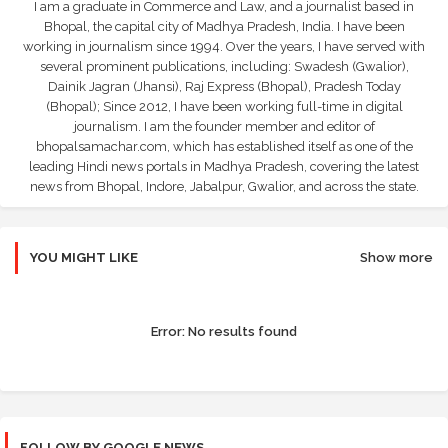
I am a graduate in Commerce and Law, and a journalist based in
Bhopal, the capital city of Madhya Pradesh, India. I have been
working in journalism since 1994. Over the years, I have served with
several prominent publications, including: Swadesh (Gwalior),
Dainik Jagran (Jhansi), Raj Express (Bhopal), Pradesh Today
(Bhopal); Since 2012, I have been working full-time in digital
journalism. I am the founder member and editor of
bhopalsamachar.com, which has established itself as one of the
leading Hindi news portals in Madhya Pradesh, covering the latest
news from Bhopal, Indore, Jabalpur, Gwalior, and across the state.
YOU MIGHT LIKE
Show more
Error:
No results found
FOLLOW BY GOOGLE NEWS