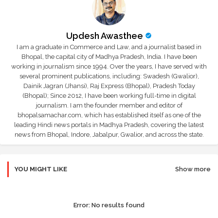
Updesh Awasthee
I am a graduate in Commerce and Law, and a journalist based in
Bhopal, the capital city of Madhya Pradesh, India. I have been
working in journalism since 1994. Over the years, I have served with
several prominent publications, including: Swadesh (Gwalior),
Dainik Jagran (Jhansi), Raj Express (Bhopal), Pradesh Today
(Bhopal); Since 2012, I have been working full-time in digital
journalism. I am the founder member and editor of
bhopalsamachar.com, which has established itself as one of the
leading Hindi news portals in Madhya Pradesh, covering the latest
news from Bhopal, Indore, Jabalpur, Gwalior, and across the state.
YOU MIGHT LIKE
Show more
Error:
No results found