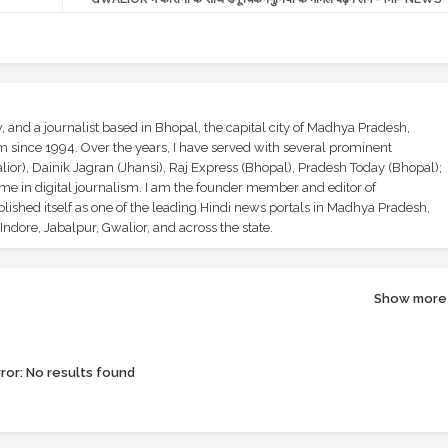
and a journalist based in Bhopal, the capital city of Madhya Pradesh,
sm since 1994. Over the years, I have served with several prominent
ior), Dainik Jagran (Jhansi), Raj Express (Bhopal), Pradesh Today (Bhopal);
ime in digital journalism. I am the founder member and editor of
shed itself as one of the leading Hindi news portals in Madhya Pradesh,
ndore, Jabalpur, Gwalior, and across the state.
Show more
ror:
No results found