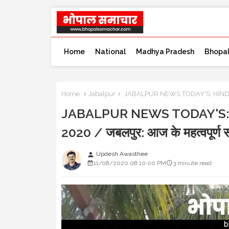
Home
National
Madhya Pradesh
Bhopa
Home
Jabalpur
JABALPUR NEWS TODAY'S: HINDI LA
JABALPUR NEWS TODAY'S:
2020 / जबलपुर: आज के महत्वपूर्ण 
Updesh Awasthee
person
11/08/2020 08:10:00 PM
3 minute read