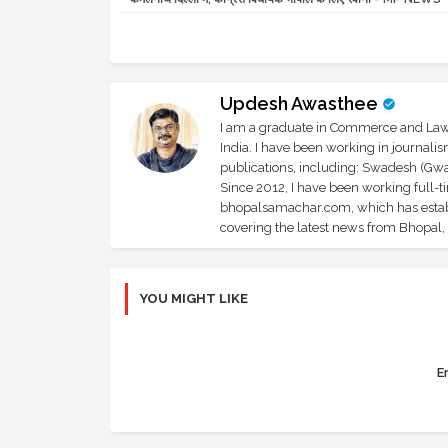
Updesh Awasthee
I am a graduate in Commerce and Law, 
India. I have been working in journali
publications, including: Swadesh (Gwal
Since 2012, I have been working full-t
bhopalsamachar.com, which has establi
covering the latest news from Bhopal, I
YOU MIGHT LIKE
Er