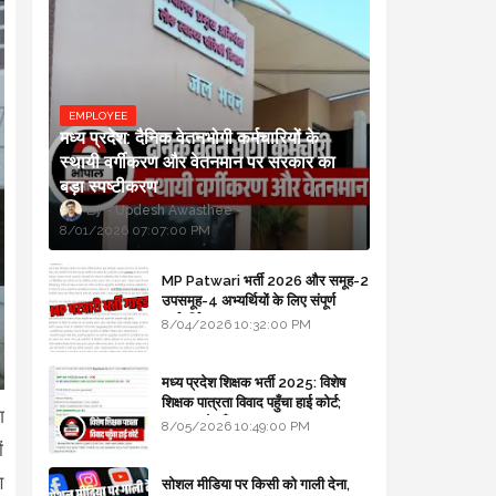
EMPLOYEE
मध्य प्रदेश: दैनिक वेतनभोगी कर्मचारियों के
स्थायी वर्गीकरण और वेतनमान पर सरकार का
बड़ा स्पष्टीकरण
Updesh Awasthee
8/01/2026 07:07:00 PM
MP Patwari भर्ती 2026 और समूह-2
उपसमूह-4 अभ्यर्थियों के लिए संपूर्ण
मार्गदर्शिका
8/04/2026 10:32:00 PM
मध्य प्रदेश शिक्षक भर्ती 2025: विशेष
शिक्षक पात्रता विवाद पहुँचा हाई कोर्ट;
ग
सरकार से माँगा जवाब
8/05/2026 10:49:00 PM
ं
ण
सोशल मीडिया पर किसी को गाली देना,