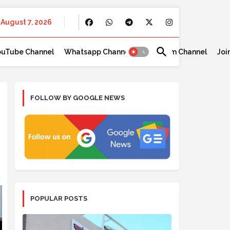
August 7, 2026
ouTube Channel
Whatsapp Channel
Telegram Channel
Joi
FOLLOW BY GOOGLE NEWS
POPULAR POSTS