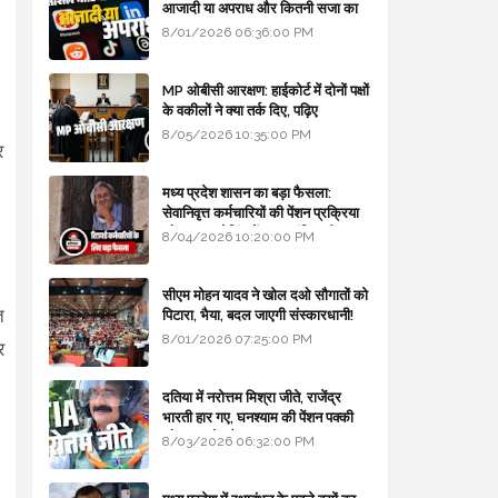
आजादी या अपराध और कितनी सजा का
प्रावधान - free legal advice
8/01/2026 06:36:00 PM
MP ओबीसी आरक्षण: हाईकोर्ट में दोनों पक्षों
के वकीलों ने क्या तर्क दिए, पढ़िए
8/05/2026 10:35:00 PM
र
मध्य प्रदेश शासन का बड़ा फैसला:
सेवानिवृत्त कर्मचारियों की पेंशन प्रक्रिया
और बजट कोडिंग में हुए क्रांतिकारी
8/04/2026 10:20:00 PM
बदलाव
सीएम मोहन यादव ने खोल दओ सौगातों को
त
पिटारा, भैया, बदल जाएगी संस्कारधानी!
8/01/2026 07:25:00 PM
र
दतिया में नरोत्तम मिश्रा जीते, राजेंद्र
भारती हार गए, घनश्याम की पेंशन पक्की
और आशुतोष बैक टू...
8/03/2026 06:32:00 PM