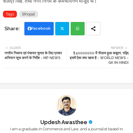
शैलेंद्र सिंह, तथा नगर निगम के कर्मचारीगण मौजूद थे।
Tags
Bhopal
Facebook
Twi
Wh
OLDER
NEWER
नगरीय निकाय एवं पंचायत चुनाव के लिए प्रचार
₹140000000 में नीलाम हुआ कबूतर, पढ़िए
tte
ats
अभियान शुरू करने के निर्देश - MP NEWS
इसमें ऐसा क्या खास है - WORLD NEWS -
GK IN HINDI
r
app
Updesh Awasthee
I am a graduate in Commerce and Law, and a journalist based in