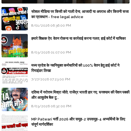
सोशल मीडिया पर किसी को गाली देना, आजादी या अपराध और कितनी सजा
का प्रावधान - free legal advice
8/01/2026 06:36:00 PM
हमारे शिक्षक ऐप: वेतन रोकना या कार्रवाई करना गलत, हाई कोर्ट में याचिका
8/03/2026 01:07:00 PM
मध्य प्रदेश के नवनियुक्त कर्मचारियों को 100% वेतन हेतु हाई कोर्ट ने
रिमाइंडर लिखा
7/27/2026 07:23:00 PM
दतिया में नरोत्तम मिश्रा जीते, राजेंद्र भारती हार गए, घनश्याम की पेंशन पक्की
और आशुतोष बैक टू...
8/03/2026 06:32:00 PM
MP Patwari भर्ती 2026 और समूह-2 उपसमूह-4 अभ्यर्थियों के लिए
संपूर्ण मार्गदर्शिका