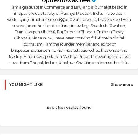
Updesh Awasthee
I am a graduate in Commerce and Law, and a journalist based in
Bhopal, the capital city of Madhya Pradesh, India. I have been
working in journalism since 1994. Over the years, I have served with
several prominent publications, including: Swadesh (Gwalior),
Dainik Jagran (Jhansi), Raj Express (Bhopal), Pradesh Today
(Bhopal); Since 2012, I have been working full-time in digital
journalism. I am the founder member and editor of
bhopalsamachar.com, which has established itself as one of the
leading Hindi news portals in Madhya Pradesh, covering the latest
news from Bhopal, Indore, Jabalpur, Gwalior, and across the state.
YOU MIGHT LIKE
Show more
Error:
No results found