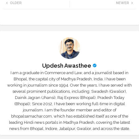
OLDER
NEWER
tte
ats
r
app
Updesh Awasthee
I am a graduate in Commerce and Law, and a journalist based in
Bhopal, the capital city of Madhya Pradesh, India. I have been
working in journalism since 1994. Over the years, I have served with
several prominent publications, including: Swadesh (Gwalior),
Dainik Jagran (Jhansi), Raj Express (Bhopal), Pradesh Today
(Bhopal); Since 2012, I have been working full-time in digital
journalism. I am the founder member and editor of
bhopalsamachar.com, which has established itself as one of the
leading Hindi news portals in Madhya Pradesh, covering the latest
news from Bhopal, Indore, Jabalpur, Gwalior, and across the state.