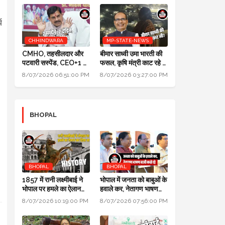
च
CHHINDWARA
MP-STATE-NEWS
CMHO, तहसीलदार और
बीमार साध्वी उमा भारती की
पटवारी सस्पेंड, CEO+1 का
फसल, कृषि मंत्री काट रहे हैं:
सैलरी इंक्रीमेंट स्टॉप,
पॉलिटिक्स गजब है @ दतिया
8/07/2026 06:51:00 PM
8/07/2026 03:27:00 PM
SDM+2 को नोटिस:
उपचुनाव
मुख्यमंत्री जन-विश्वास
BHOPAL
BHOPAL
BHOPAL
1857 में रानी लक्ष्मीबाई ने
भोपाल में जनता को बाबुओं के
भोपाल पर हमले का ऐलान
हवाले कर, नेतागण भाषण
कर दिया था, बेगम ने रानी को
बाजी करते रहे: मुख्यमंत्री
8/07/2026 10:19:00 PM
8/07/2026 07:56:00 PM
मारने सैनिक भेजे थे
जन विश्वास अभियान