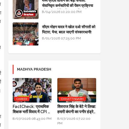
मध्य प्रदेश शासन का बड़ा फैसला:
ा
सेवानिवृत्त कर्मचारियों की पेंशन प्रक्रिया
और बजट कोडिंग में हुए क्रांतिकारी
8/04/2026 10:20:00 PM
ण
बदलाव
त
सीएम मोहन यादव ने खोल दओ सौगातों को
पिटारा, भैया, बदल जाएगी संस्कारधानी!
8/01/2026 07:25:00 PM
न
MADHYA PRADESH
ी
ी
।
CAREER
CHHATTISGARH
FactCheck: प्राथमिक
शिवराज सिंह के बेटे ने लिखा:
शिक्षक भर्ती विवाद में CPI का
हमारी कंपनी का पनीर हंड्रेड
ा
स्पष्टीकरण ही स्पष्ट नहीं
परसेंट प्योर है, लैब रिपोर्ट आ
8/07/2026 08:43:00 PM
8/07/2026 07:22:00
गई है
PM
े