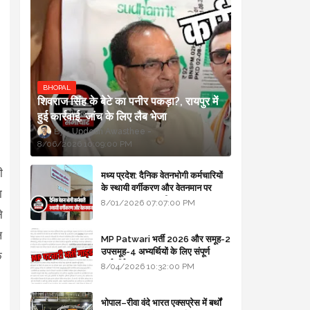
BHOPAL
शिवराज सिंह के बेटे का पनीर पकड़ा?, रायपुर में
हुई कार्रवाई, जांच के लिए लैब भेजा
Updesh Awasthee
8/06/2026 10:09:00 PM
ी
मध्य प्रदेश: दैनिक वेतनभोगी कर्मचारियों
के स्थायी वर्गीकरण और वेतनमान पर
ा
सरकार का बड़ा स्पष्टीकरण
8/01/2026 07:07:00 PM
े
ल
MP Patwari भर्ती 2026 और समूह-2
उपसमूह-4 अभ्यर्थियों के लिए संपूर्ण
क
मार्गदर्शिका
8/04/2026 10:32:00 PM
भोपाल–रीवा वंदे भारत एक्सप्रेस में बर्थों