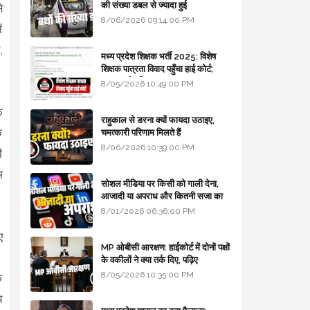
की संख्या डबल से ज्यादा हुई
े
8/06/2026 09:14:00 PM
ं
,
मध्य प्रदेश शिक्षक भर्ती 2025: विशेष
शिक्षक पात्रता विवाद पहुँचा हाई कोर्ट;
सरकार से माँगा जवाब
8/05/2026 10:49:00 PM
े
राहुकाल से डरना क्यों फायदा उठाइए,
े
चमत्कारी परिणाम मिलते हैं
8/06/2026 10:39:00 PM
ी
म
सोशल मीडिया पर किसी को गाली देना,
आजादी या अपराध और कितनी सजा का
प्रावधान - free legal advice
8/01/2026 06:36:00 PM
ए
MP ओबीसी आरक्षण: हाईकोर्ट में दोनों पक्षों
,
के वकीलों ने क्या तर्क दिए, पढ़िए
8/05/2026 10:35:00 PM
क
य