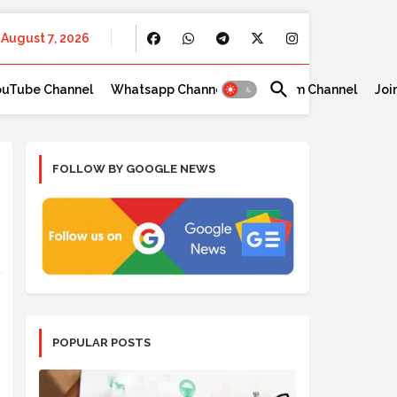
August 7, 2026
ouTube Channel
Whatsapp Channel
Telegram Channel
Joi
FOLLOW BY GOOGLE NEWS
POPULAR POSTS