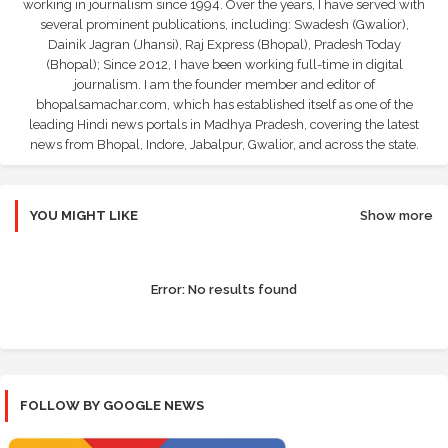
working in journalism since 1994. Over the years, I have served with
several prominent publications, including: Swadesh (Gwalior),
Dainik Jagran (Jhansi), Raj Express (Bhopal), Pradesh Today
(Bhopal); Since 2012, I have been working full-time in digital
journalism. I am the founder member and editor of
bhopalsamachar.com, which has established itself as one of the
leading Hindi news portals in Madhya Pradesh, covering the latest
news from Bhopal, Indore, Jabalpur, Gwalior, and across the state.
YOU MIGHT LIKE
Show more
Error:
No results found
FOLLOW BY GOOGLE NEWS