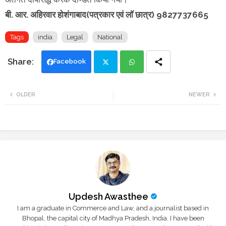
बी. आर. अहिरवार होशंगाबाद(पत्रकार एवं लॉ छात्र) 9827737665
Tags
india
Legal
National
Facebook
Twi
Wh
OLDER
NEWER
tte
ats
r
app
Updesh Awasthee
I am a graduate in Commerce and Law, and a journalist based in
Bhopal, the capital city of Madhya Pradesh, India. I have been