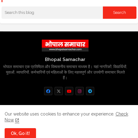
Bhopal Samachar
भोपाल समाचार एक प्रतिष्ठित और विश्वसनीय समाचार माध्यम है। यहां नागरिकों, विद्यार्थियों,
युवाओं, व्यापारियों, कर्मचारियों एवं महिलाओं के लिए महत्वपूर्ण और उपयोगी समाचार मिलते
हैं।
Home
About
Contact us
Privacy Policy
Our website uses cookies to enhance your experience.
Check
Now
Grievance
Disclaimer
sitemap
Ok, Go it!
All Right Reserved Copyright
BhopalSmachar.com