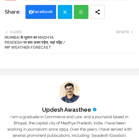
Facebook
Twi
Wh
OLDER
NEWER
MUMBAI के तूफान का MADHYA
tte
ats
PRADESH पर क्या असर पड़ेगा, यहां पढ़िए /
MP WEATHER FORECAST
r
app
Updesh Awasthee
I am a graduate in Commerce and Law, and a journalist based in
Bhopal, the capital city of Madhya Pradesh, India. I have been
working in journalism since 1994. Over the years, I have served with
several prominent publications, including: Swadesh (Gwalior),