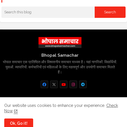
Bhopal Samachar
भोपाल समाचार एक प्रतिष्ठित और विश्वसनीय समाचार माध्यम है। यहां नागरिकों, विद्यार्थियों,
युवाओं, व्यापारियों, कर्मचारियों एवं महिलाओं के लिए महत्वपूर्ण और उपयोगी समाचार मिलते
हैं।
Home
About
Contact us
Privacy Policy
Our website uses cookies to enhance your experience.
Check
Now
Grievance
Disclaimer
sitemap
Ok, Go it!
All Right Reserved Copyright
BhopalSmachar.com