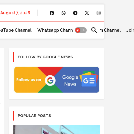
August 7, 2026
ouTube Channel
Whatsapp Channel
Telegram Channel
Joi
FOLLOW BY GOOGLE NEWS
POPULAR POSTS