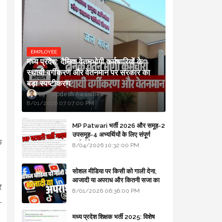
EMPLOYEE
मध्य प्रदेश: दैनिक वेतनभोगी कर्मचारियों के
स्थायी वर्गीकरण और वेतनमान पर सरकार का
बड़ा स्पष्टीकरण
Updesh Awasthee
8/01/2026 07:07:00 PM
MP Patwari भर्ती 2026 और समूह-2
उपसमूह-4 अभ्यर्थियों के लिए संपूर्ण
क
मार्गदर्शिका
8/04/2026 10:32:00 PM
सोशल मीडिया पर किसी को गाली देना,
आजादी या अपराध और कितनी सजा का
र
प्रावधान - free legal advice
8/01/2026 06:36:00 PM
-
मध्य प्रदेश शिक्षक भर्ती 2025: विशेष