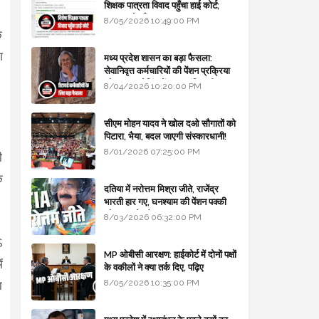
शिक्षक पात्रता विवाद पहुँचा हाई कोर्ट;
सरकार से माँगा जवाब
8/05/2026 10:49:00 PM
े
श
मध्य प्रदेश शासन का बड़ा फैसला:
सेवानिवृत्त कर्मचारियों की पेंशन प्रक्रिया
और बजट कोडिंग में हुए क्रांतिकारी
8/04/2026 10:20:00 PM
बदलाव
सीएम मोहन यादव ने खोल दओ सौगातों को
पिटारा, भैया, बदल जाएगी संस्कारधानी!
8/01/2026 07:25:00 PM
ी
े
दतिया में नरोत्तम मिश्रा जीते, राजेंद्र
भारती हार गए, घनश्याम की पेंशन पक्की
और आशुतोष बैक टू...
8/03/2026 06:32:00 PM
S
MP ओबीसी आरक्षण: हाईकोर्ट में दोनों पक्षों
ं
के वकीलों ने क्या तर्क दिए, पढ़िए
8/05/2026 10:35:00 PM
ा