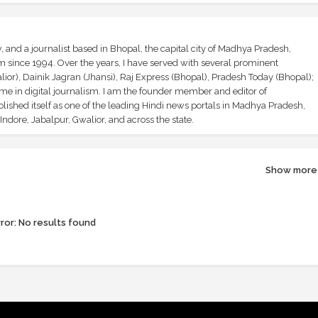
and a journalist based in Bhopal, the capital city of Madhya Pradesh,
sm since 1994. Over the years, I have served with several prominent
ior), Dainik Jagran (Jhansi), Raj Express (Bhopal), Pradesh Today (Bhopal);
ime in digital journalism. I am the founder member and editor of
shed itself as one of the leading Hindi news portals in Madhya Pradesh,
ndore, Jabalpur, Gwalior, and across the state.
Show more
ror:
No results found