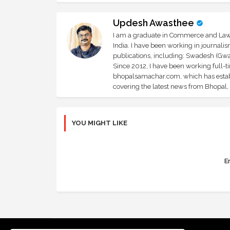
Updesh Awasthee
I am a graduate in Commerce and Law, 
India. I have been working in journali
publications, including: Swadesh (Gwal
Since 2012, I have been working full-t
bhopalsamachar.com, which has establi
covering the latest news from Bhopal, I
YOU MIGHT LIKE
Er