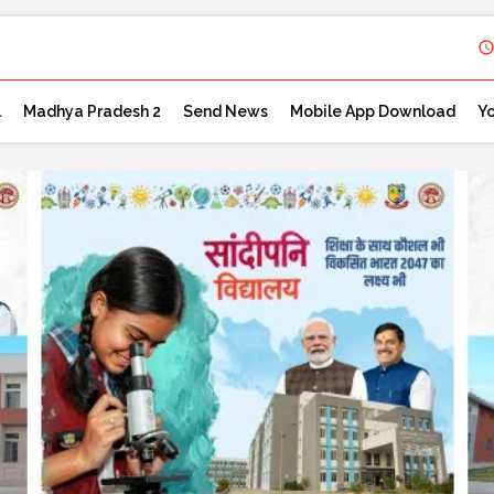
l
Madhya Pradesh 2
Send News
Mobile App Download
Y