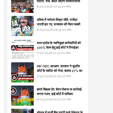
पिटारा, भैया, बदल जाएगी संस्कारधानी!
8/01/2026 07:25:00 PM
दतिया में नरोत्तम मिश्रा जीते, राजेंद्र
भारती हार गए, घनश्याम की पेंशन पक्की
और आशुतोष बैक टू...
8/03/2026 06:32:00 PM
मध्य प्रदेश के नवनियुक्त कर्मचारियों को
100% वेतन हेतु हाई कोर्ट ने रिमाइंडर
लिखा
7/27/2026 07:23:00 PM
MP OBC आरक्षण: सरकार ने सुप्रीम
कोर्ट के वकील को भेजा, बताया 27% का
कानूनी आधार
7/30/2026 10:05:00 PM
हमारे शिक्षक ऐप: वेतन रोकना या कार्रवाई
करना गलत, हाई कोर्ट में याचिका
8/03/2026 01:07:00 PM
भोपाल में फर्जी बैंक गारंटी वाले ठेकेदार के