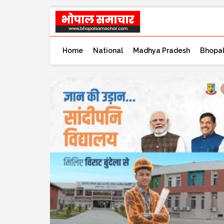
Home
National
Madhya Pradesh
Bhopa