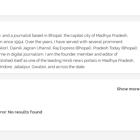
and a journalist based in Bhopal, the capital city of Madhya Pradesh,
sm since 1994. Over the years, I have served with several prominent
ior), Dainik Jagran (Jhansi), Raj Express (Bhopal), Pradesh Today (Bhopal);
ime in digital journalism. I am the founder member and editor of
shed itself as one of the leading Hindi news portals in Madhya Pradesh,
ndore, Jabalpur, Gwalior, and across the state.
Show more
ror:
No results found