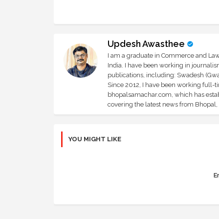
Updesh Awasthee
I am a graduate in Commerce and Law, 
India. I have been working in journali
publications, including: Swadesh (Gwal
Since 2012, I have been working full-t
bhopalsamachar.com, which has establi
covering the latest news from Bhopal, I
YOU MIGHT LIKE
Er