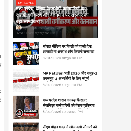
EMPLOYEE
मध्य प्रदेश: दैनिक वेतनभोगी कर्मचारियों के
स्थायी वर्गीकरण और वेतनमान पर सरकार का
बड़ा स्पष्टीकरण
Updesh Awasthee
8/01/2026 07:07:00 PM
सोशल मीडिया पर किसी को गाली देना,
आजादी या अपराध और कितनी सजा का
प
प्रावधान - free legal advice
8/01/2026 06:36:00 PM
ब
MP Patwari भर्ती 2026 और समूह-2
उपसमूह-4 अभ्यर्थियों के लिए संपूर्ण
मार्गदर्शिका
8/04/2026 10:32:00 PM
ट
ट
मध्य प्रदेश शासन का बड़ा फैसला:
सेवानिवृत्त कर्मचारियों की पेंशन प्रक्रिया
और बजट कोडिंग में हुए क्रांतिकारी
8/04/2026 10:20:00 PM
बदलाव
सीएम मोहन यादव ने खोल दओ सौगातों को