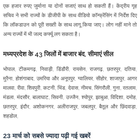
एक हजार रुपए जुर्माना या दाेनाें सजाएं साथ हाे सकती हैं। केंद्रीय गृह
सचिव ने सभी राज्याें के डीजीपी के साथ वीडियाे काॅन्फ्रेंसिंग में निर्देश दिए
कि लाॅकडाउन काे पूरी सख्ती के साथ लागू किया जाए। लोग नहीं माने तो
अन्य राज्याें में भी जल्द कर्फ्यू लग सकता है।
मध्यप्रदेश के 43 जिलों में बाजार बंद, सीमाएं सील
भोपाल, टीकमगढ़, निवाड़ी, डिंडौरी, रायसेन, राजगढ़, छतरपुर, दतिया,
मुरैना, होशंगाबाद, उमरिया और अनूपपुर, ग्वालियर, सीहोर, शाजापुर, आगर
मालवा, रीवा, शिवपुरी, कटनी, भिंड, देवास, नीमच, सिंगरौली, गुना, रतलाम,
मंडला, मंदसौर, बालाघाट, सिवनी, उज्जैन, श्योपुर, झाबुआ, विदिशा, दमोह,
छतरपुर, इंदौर, अशोकनगर, अलीराजपुर, जबलपुर, बैतूल और छिंदवाड़ा,
शहडोल,
23 मार्च को सबसे ज्यादा पढ़ी गई खबरें