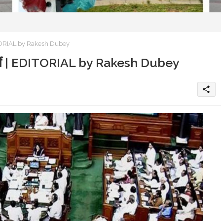
 EDITORIAL by Rakesh Dubey
च नहीं | EDITORIAL by Rakesh Dubey
share