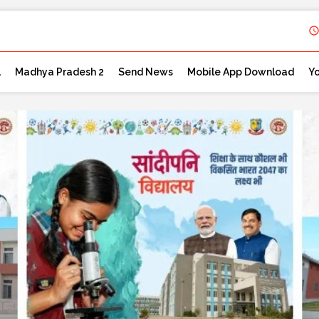
l
Madhya Pradesh 2
Send News
Mobile App Download
Y