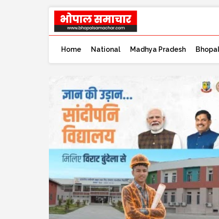
Home
National
Madhya Pradesh
Bhopa