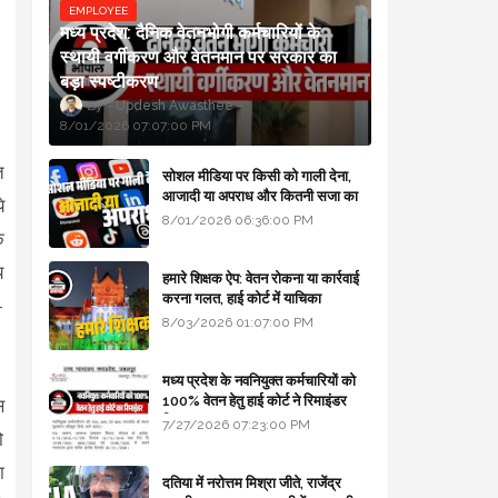
EMPLOYEE
मध्य प्रदेश: दैनिक वेतनभोगी कर्मचारियों के
स्थायी वर्गीकरण और वेतनमान पर सरकार का
बड़ा स्पष्टीकरण
Updesh Awasthee
8/01/2026 07:07:00 PM
त
सोशल मीडिया पर किसी को गाली देना,
आजादी या अपराध और कितनी सजा का
े
प्रावधान - free legal advice
8/01/2026 06:36:00 PM
े
य
हमारे शिक्षक ऐप: वेतन रोकना या कार्रवाई
करना गलत, हाई कोर्ट में याचिका
-
8/03/2026 01:07:00 PM
मध्य प्रदेश के नवनियुक्त कर्मचारियों को
100% वेतन हेतु हाई कोर्ट ने रिमाइंडर
स
लिखा
7/27/2026 07:23:00 PM
ो
ा
दतिया में नरोत्तम मिश्रा जीते, राजेंद्र