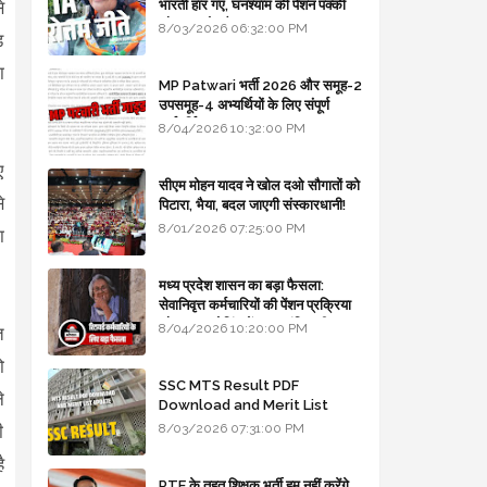
भारती हार गए, घनश्याम की पेंशन पक्की
े
और आशुतोष बैक टू...
8/03/2026 06:32:00 PM
ड
ा
MP Patwari भर्ती 2026 और समूह-2
उपसमूह-4 अभ्यर्थियों के लिए संपूर्ण
मार्गदर्शिका
8/04/2026 10:32:00 PM
ए
सीएम मोहन यादव ने खोल दओ सौगातों को
े
पिटारा, भैया, बदल जाएगी संस्कारधानी!
8/01/2026 07:25:00 PM
ा
मध्य प्रदेश शासन का बड़ा फैसला:
सेवानिवृत्त कर्मचारियों की पेंशन प्रक्रिया
और बजट कोडिंग में हुए क्रांतिकारी
8/04/2026 10:20:00 PM
त
बदलाव
ो
SSC MTS Result PDF
े
Download and Merit List
Update
8/03/2026 07:31:00 PM
ी
ै
RTE के तहत शिक्षक भर्ती हम नहीं करेंगे,