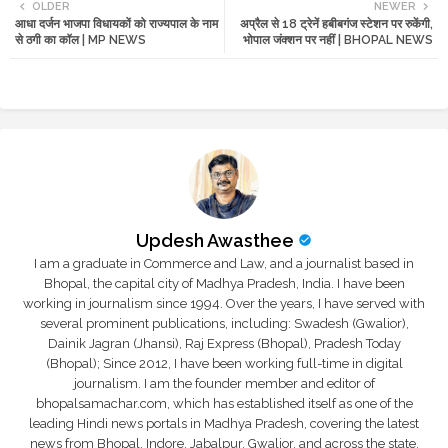
OLDER
NEWER
आधा दर्जन भाजपा विधायकों को राज्यपाल के नाम
अप्रैल से 18 ट्रेनें हबीबगंज स्टेशन पर रुकेंगी,
tte
ats
से ठगी का कॉल | MP NEWS
भोपाल जंक्शन पर नहीं | BHOPAL NEWS
r
app
Updesh Awasthee
I am a graduate in Commerce and Law, and a journalist based in
Bhopal, the capital city of Madhya Pradesh, India. I have been
working in journalism since 1994. Over the years, I have served with
several prominent publications, including: Swadesh (Gwalior),
Dainik Jagran (Jhansi), Raj Express (Bhopal), Pradesh Today
(Bhopal); Since 2012, I have been working full-time in digital
journalism. I am the founder member and editor of
bhopalsamachar.com, which has established itself as one of the
leading Hindi news portals in Madhya Pradesh, covering the latest
news from Bhopal, Indore, Jabalpur, Gwalior, and across the state.