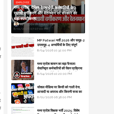
EMPLOYEE
मध्य प्रदेश: दैनिक वेतनभोगी कर्मचारियों के
स्थायी वर्गीकरण और वेतनमान पर सरकार का
बड़ा स्पष्टीकरण
Updesh Awasthee
8/01/2026 07:07:00 PM
MP Patwari भर्ती 2026 और समूह-2
उपसमूह-4 अभ्यर्थियों के लिए संपूर्ण
ा
मार्गदर्शिका
8/04/2026 10:32:00 PM
र
मध्य प्रदेश शासन का बड़ा फैसला:
सेवानिवृत्त कर्मचारियों की पेंशन प्रक्रिया
और बजट कोडिंग में हुए क्रांतिकारी
8/04/2026 10:20:00 PM
बदलाव
सोशल मीडिया पर किसी को गाली देना,
आजादी या अपराध और कितनी सजा का
-
प्रावधान - free legal advice
8/01/2026 06:36:00 PM
द
ा
मध्य प्रदेश शिक्षक भर्ती 2025: विशेष