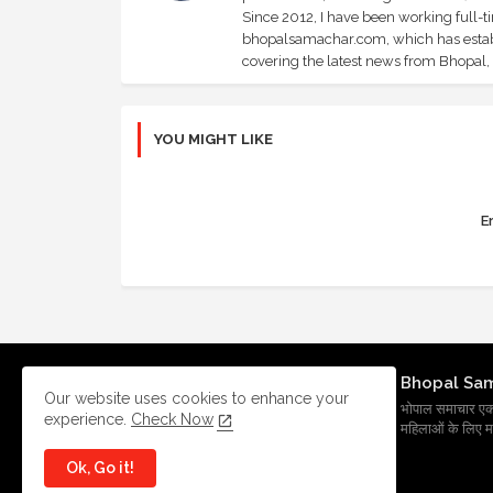
Since 2012, I have been working full-t
bhopalsamachar.com, which has establi
covering the latest news from Bhopal, I
YOU MIGHT LIKE
Er
Bhopal Sa
Our website uses cookies to enhance your
भोपाल समाचार एक प्र
experience.
Check Now
महिलाओं के लिए मह
Ok, Go it!