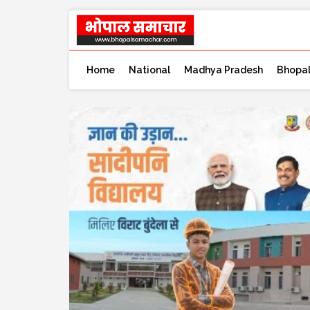
Home
National
Madhya Pradesh
Bhopa