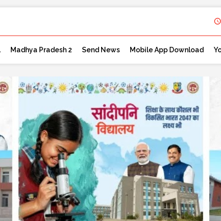
l
Madhya Pradesh 2
Send News
Mobile App Download
Y