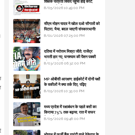
शिक्षक पात्रता विवाद पहुँचा हाई कोर्ट;
सरकार से माँगा जवाब
8/05/2026 10:49:00 PM
सीएम मोहन यादव ने खोल दओ सौगातों को
पिटारा, भैया, बदल जाएगी संस्कारधानी!
।
8/01/2026 07:25:00 PM
दतिया में नरोत्तम मिश्रा जीते, राजेंद्र
भारती हार गए, घनश्याम की पेंशन पक्की
और आशुतोष बैक टू...
8/03/2026 06:32:00 PM
ा
MP ओबीसी आरक्षण: हाईकोर्ट में दोनों पक्षों
के वकीलों ने क्या तर्क दिए, पढ़िए
र
8/05/2026 10:35:00 PM
मध्य प्रदेश में रक्षाबंधन के पहले बसों का
किराया 75% तक बढ़ाया, रात में सफर
किया तो 10% एक्स्ट्रा
8/05/2026 09:48:00 PM
ए
भोपाल में फर्जी बैंक गारंटी वाले ठेकेदार के