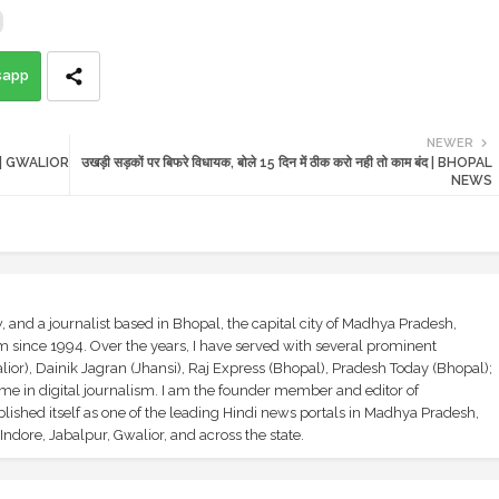
sapp
NEWER
ली | GWALIOR
उखड़ी सड़कों पर बिफरे विधायक, बोले 15 दिन में ठीक करो नही तो काम बंद | BHOPAL
NEWS
and a journalist based in Bhopal, the capital city of Madhya Pradesh,
sm since 1994. Over the years, I have served with several prominent
ior), Dainik Jagran (Jhansi), Raj Express (Bhopal), Pradesh Today (Bhopal);
ime in digital journalism. I am the founder member and editor of
shed itself as one of the leading Hindi news portals in Madhya Pradesh,
ndore, Jabalpur, Gwalior, and across the state.