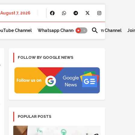
August 7, 2026
ouTube Channel
Whatsapp Channel
Telegram Channel
Joi
FOLLOW BY GOOGLE NEWS
POPULAR POSTS