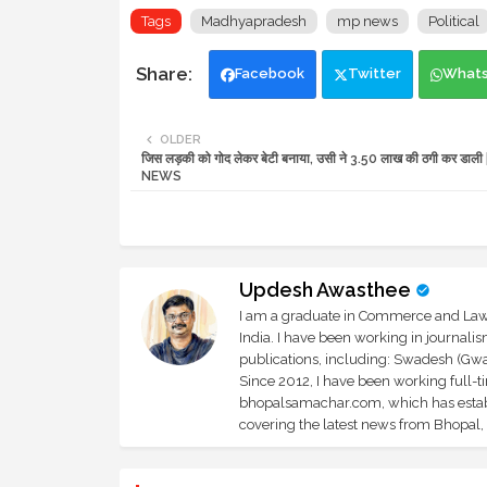
Tags
Madhyapradesh
mp news
Political
Facebook
Twitter
What
OLDER
जिस लड़की को गोद लेकर बेटी बनाया, उसी ने 3.50 लाख की ठगी कर डा
NEWS
Updesh Awasthee
I am a graduate in Commerce and Law, 
India. I have been working in journali
publications, including: Swadesh (Gwal
Since 2012, I have been working full-t
bhopalsamachar.com, which has establi
covering the latest news from Bhopal, I