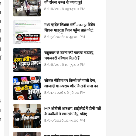
की संख्या डबल से ज्यादा हुई
र
8/06/2026 09:14:00 PM
स
क
मध्य प्रदेश शिक्षक भर्ती 2025: विशेष
श
शिक्षक पात्रता विवाद पहुँचा हाई कोर्ट;
सरकार से माँगा जवाब
8/05/2026 10:49:00 PM
ी
ा
राहुकाल से डरना क्यों फायदा उठाइए,
ं
चमत्कारी परिणाम मिलते हैं
8/06/2026 10:39:00 PM
सोशल मीडिया पर किसी को गाली देना,
आजादी या अपराध और कितनी सजा का
प्रावधान - free legal advice
8/01/2026 06:36:00 PM
े
MP ओबीसी आरक्षण: हाईकोर्ट में दोनों पक्षों
ो
के वकीलों ने क्या तर्क दिए, पढ़िए
र
8/05/2026 10:35:00 PM