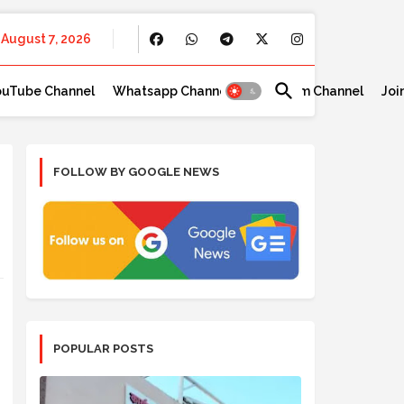
August 7, 2026
ouTube Channel
Whatsapp Channel
Telegram Channel
Joi
FOLLOW BY GOOGLE NEWS
POPULAR POSTS