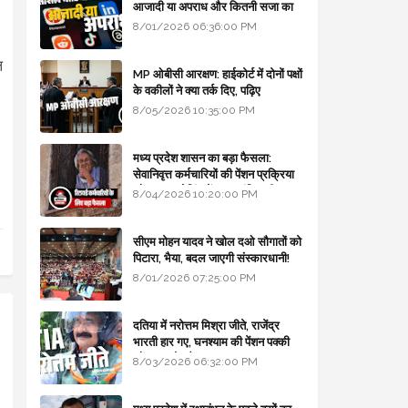
आजादी या अपराध और कितनी सजा का
प्रावधान - free legal advice
8/01/2026 06:36:00 PM
ल
MP ओबीसी आरक्षण: हाईकोर्ट में दोनों पक्षों
के वकीलों ने क्या तर्क दिए, पढ़िए
8/05/2026 10:35:00 PM
मध्य प्रदेश शासन का बड़ा फैसला:
सेवानिवृत्त कर्मचारियों की पेंशन प्रक्रिया
और बजट कोडिंग में हुए क्रांतिकारी
8/04/2026 10:20:00 PM
बदलाव
सीएम मोहन यादव ने खोल दओ सौगातों को
पिटारा, भैया, बदल जाएगी संस्कारधानी!
8/01/2026 07:25:00 PM
दतिया में नरोत्तम मिश्रा जीते, राजेंद्र
भारती हार गए, घनश्याम की पेंशन पक्की
और आशुतोष बैक टू...
8/03/2026 06:32:00 PM