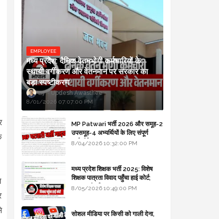
EMPLOYEE
मध्य प्रदेश: दैनिक वेतनभोगी कर्मचारियों के
स्थायी वर्गीकरण और वेतनमान पर सरकार का
बड़ा स्पष्टीकरण
Updesh Awasthee
8/01/2026 07:07:00 PM
र
MP Patwari भर्ती 2026 और समूह-2
उपसमूह-4 अभ्यर्थियों के लिए संपूर्ण
े
मार्गदर्शिका
8/04/2026 10:32:00 PM
मध्य प्रदेश शिक्षक भर्ती 2025: विशेष
शिक्षक पात्रता विवाद पहुँचा हाई कोर्ट;
े
सरकार से माँगा जवाब
8/05/2026 10:49:00 PM
र
े
सोशल मीडिया पर किसी को गाली देना,