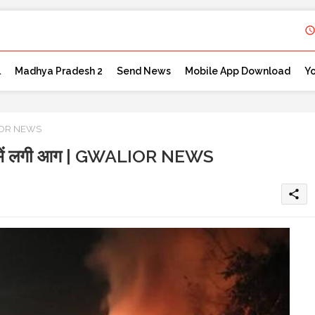
l
Madhya Pradesh 2
Send News
Mobile App Download
Y
GWALIOR NEWS
ण्डाल में लगी आग | GWALIOR NEWS
share