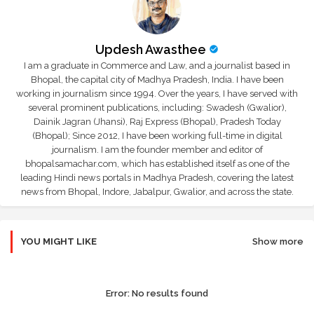
Updesh Awasthee
I am a graduate in Commerce and Law, and a journalist based in
Bhopal, the capital city of Madhya Pradesh, India. I have been
working in journalism since 1994. Over the years, I have served with
several prominent publications, including: Swadesh (Gwalior),
Dainik Jagran (Jhansi), Raj Express (Bhopal), Pradesh Today
(Bhopal); Since 2012, I have been working full-time in digital
journalism. I am the founder member and editor of
bhopalsamachar.com, which has established itself as one of the
leading Hindi news portals in Madhya Pradesh, covering the latest
news from Bhopal, Indore, Jabalpur, Gwalior, and across the state.
YOU MIGHT LIKE
Show more
Error:
No results found