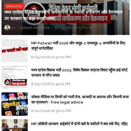
EMPLOYEE
मध्य प्रदेश: दैनिक वेतनभोगी कर्मचारियों के स्थायी वर्गीकरण और वेतनमान
पर सरकार का बड़ा स्पष्टीकरण
Updesh Awasthee
8/01/2026 07:07:00 PM
MP Patwari भर्ती 2026 और समूह-2 उपसमूह-4 अभ्यर्थियों के लिए
संपूर्ण मार्गदर्शिका
8/04/2026 10:32:00 PM
मध्य प्रदेश शिक्षक भर्ती 2025: विशेष शिक्षक पात्रता विवाद पहुँचा हाई कोर्ट;
सरकार से माँगा जवाब
8/05/2026 10:49:00 PM
सोशल मीडिया पर किसी को गाली देना, आजादी या अपराध और कितनी सजा
का प्रावधान - free legal advice
8/01/2026 06:36:00 PM
MP ओबीसी आरक्षण: हाईकोर्ट में दोनों पक्षों के वकीलों ने क्या तर्क दिए, पढ़िए