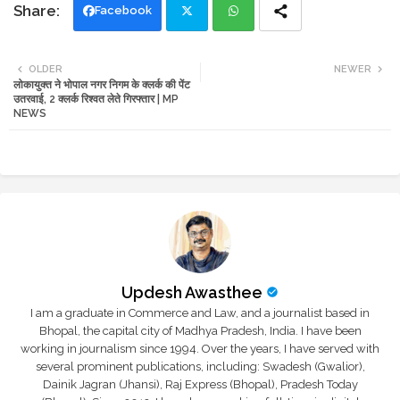
Facebook
Twi
Wh
OLDER
NEWER
लोकायुक्त ने भोपाल नगर निगम के क्लर्क की पेंट
tte
ats
उतरवाई, 2 क्लर्क रिश्वत लेते गिरफ्तार | MP
NEWS
r
app
Updesh Awasthee
I am a graduate in Commerce and Law, and a journalist based in
Bhopal, the capital city of Madhya Pradesh, India. I have been
working in journalism since 1994. Over the years, I have served with
several prominent publications, including: Swadesh (Gwalior),
Dainik Jagran (Jhansi), Raj Express (Bhopal), Pradesh Today