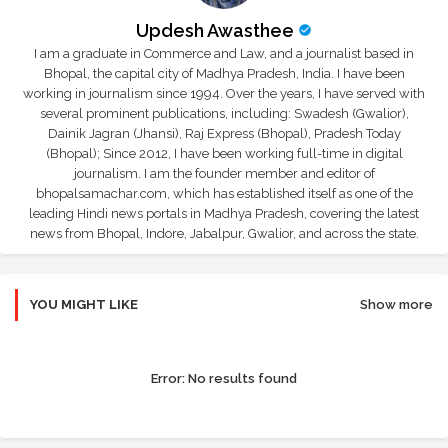
Updesh Awasthee
I am a graduate in Commerce and Law, and a journalist based in
Bhopal, the capital city of Madhya Pradesh, India. I have been
working in journalism since 1994. Over the years, I have served with
several prominent publications, including: Swadesh (Gwalior),
Dainik Jagran (Jhansi), Raj Express (Bhopal), Pradesh Today
(Bhopal); Since 2012, I have been working full-time in digital
journalism. I am the founder member and editor of
bhopalsamachar.com, which has established itself as one of the
leading Hindi news portals in Madhya Pradesh, covering the latest
news from Bhopal, Indore, Jabalpur, Gwalior, and across the state.
YOU MIGHT LIKE
Show more
Error:
No results found