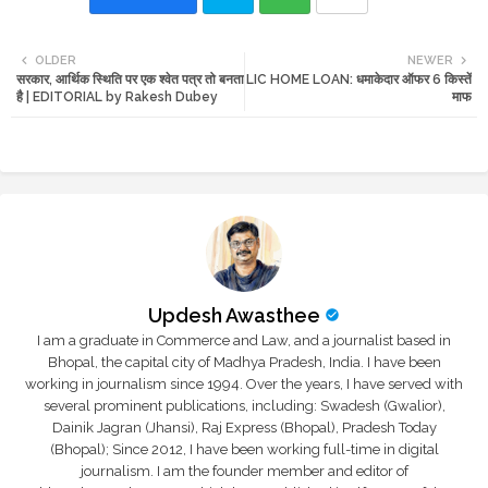
Twi
Wh
OLDER
NEWER
सरकार, आर्थिक स्थिति पर एक श्वेत पत्र तो बनता
LIC HOME LOAN: धमाकेदार ऑफर 6 किस्तें
tte
ats
है | EDITORIAL by Rakesh Dubey
माफ
r
app
Updesh Awasthee
I am a graduate in Commerce and Law, and a journalist based in
Bhopal, the capital city of Madhya Pradesh, India. I have been
working in journalism since 1994. Over the years, I have served with
several prominent publications, including: Swadesh (Gwalior),
Dainik Jagran (Jhansi), Raj Express (Bhopal), Pradesh Today
(Bhopal); Since 2012, I have been working full-time in digital
journalism. I am the founder member and editor of