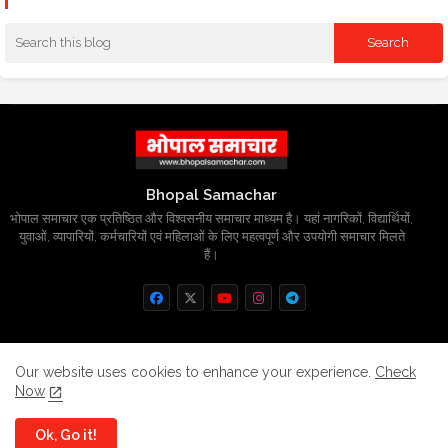
Bhopal Samachar
भोपाल समाचार एक प्रतिष्ठित और विश्वसनीय समाचार माध्यम है। यहां नागरिकों, विद्यार्थियों,
युवाओं, व्यापारियों, कर्मचारियों एवं महिलाओं के लिए महत्वपूर्ण और उपयोगी समाचार मिलते
हैं।
Home
About
Contact us
Privacy Policy
Our website uses cookies to enhance your experience.
Check
Now
Grievance
Disclaimer
sitemap
Ok, Go it!
All Right Reserved Copyright
BhopalSmachar.com