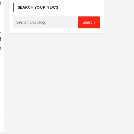
ा
SEARCH YOUR NEWS
,
ी
े