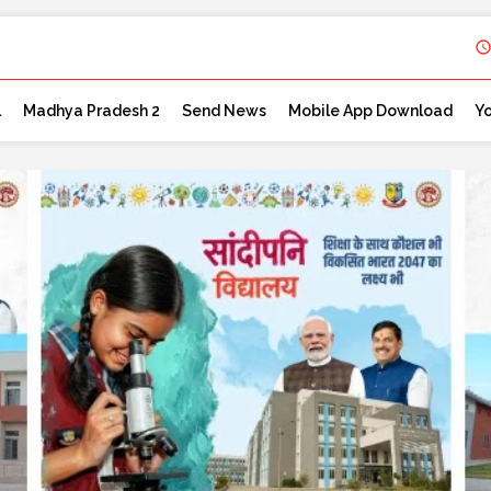
l
Madhya Pradesh 2
Send News
Mobile App Download
Y