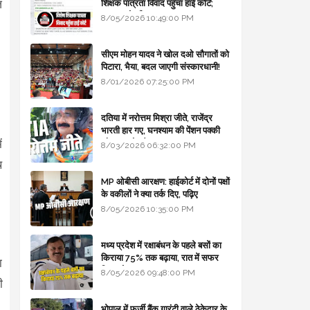
ज
शिक्षक पात्रता विवाद पहुँचा हाई कोर्ट;
सरकार से माँगा जवाब
8/05/2026 10:49:00 PM
।
सीएम मोहन यादव ने खोल दओ सौगातों को
पिटारा, भैया, बदल जाएगी संस्कारधानी!
8/01/2026 07:25:00 PM
दतिया में नरोत्तम मिश्रा जीते, राजेंद्र
।
भारती हार गए, घनश्याम की पेंशन पक्की
ं
और आशुतोष बैक टू...
8/03/2026 06:32:00 PM
थ
MP ओबीसी आरक्षण: हाईकोर्ट में दोनों पक्षों
के वकीलों ने क्या तर्क दिए, पढ़िए
8/05/2026 10:35:00 PM
मध्य प्रदेश में रक्षाबंधन के पहले बसों का
किराया 75% तक बढ़ाया, रात में सफर
ा
किया तो 10% एक्स्ट्रा
8/05/2026 09:48:00 PM
ी
भोपाल में फर्जी बैंक गारंटी वाले ठेकेदार के