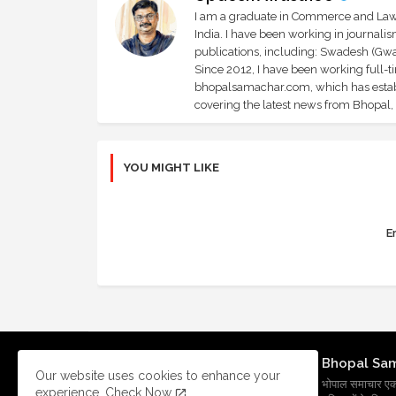
I am a graduate in Commerce and Law, 
India. I have been working in journali
publications, including: Swadesh (Gwal
Since 2012, I have been working full-t
bhopalsamachar.com, which has establi
covering the latest news from Bhopal, I
YOU MIGHT LIKE
Er
Bhopal Sa
Our website uses cookies to enhance your
भोपाल समाचार एक प्र
experience.
Check Now