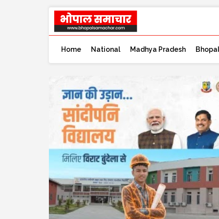
Home
National
Madhya Pradesh
Bhopa