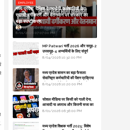
EMPLOYEE
मध्य प्रदेश: दैनिक वेतनभोगी कर्मचारियों के
स्थायी वर्गीकरण और वेतनमान पर सरकार का
बड़ा स्पष्टीकरण
Updesh Awasthee
8/01/2026 07:07:00 PM
MP Patwari भर्ती 2026 और समूह-2
उपसमूह-4 अभ्यर्थियों के लिए संपूर्ण
े
मार्गदर्शिका
8/04/2026 10:32:00 PM
ं
े
मध्य प्रदेश शासन का बड़ा फैसला:
सेवानिवृत्त कर्मचारियों की पेंशन प्रक्रिया
और बजट कोडिंग में हुए क्रांतिकारी
8/04/2026 10:20:00 PM
बदलाव
सोशल मीडिया पर किसी को गाली देना,
आजादी या अपराध और कितनी सजा का
प्रावधान - free legal advice
8/01/2026 06:36:00 PM
न
,
मध्य प्रदेश शिक्षक भर्ती 2025: विशेष