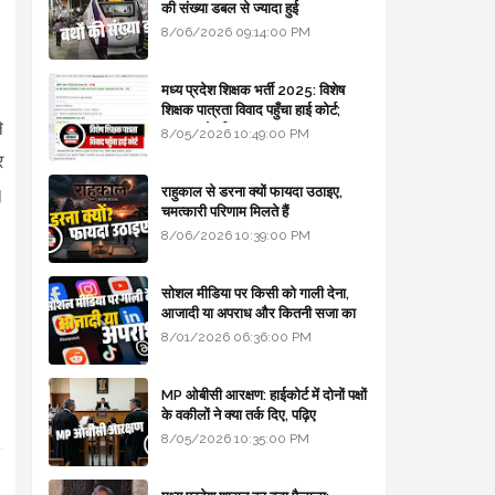
की संख्या डबल से ज्यादा हुई
8/06/2026 09:14:00 PM
मध्य प्रदेश शिक्षक भर्ती 2025: विशेष
शिक्षक पात्रता विवाद पहुँचा हाई कोर्ट;
े
सरकार से माँगा जवाब
8/05/2026 10:49:00 PM
र
राहुकाल से डरना क्यों फायदा उठाइए,
।
चमत्कारी परिणाम मिलते हैं
8/06/2026 10:39:00 PM
सोशल मीडिया पर किसी को गाली देना,
आजादी या अपराध और कितनी सजा का
प्रावधान - free legal advice
8/01/2026 06:36:00 PM
MP ओबीसी आरक्षण: हाईकोर्ट में दोनों पक्षों
के वकीलों ने क्या तर्क दिए, पढ़िए
8/05/2026 10:35:00 PM