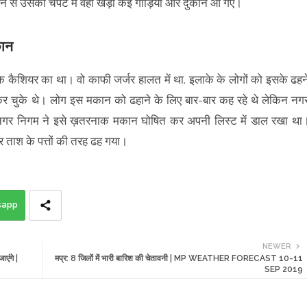
े से उसकी चपेट में वहां खड़ी कई गाड़ियां और दुकान आ गए।
कान
के कैशियर का था। वो काफी जर्जर हालत में था. इलाके के लोगों को इसके ढहन
र चुके थे। लोग इस मकान को ढहाने के लिए बार-बार कह रहे थे लेकिन नग
ि नगर निगम ने इसे ख़तरनाक मकान घोषित कर अपनी लिस्ट में डाल रखा था
र ताश के पत्तों की तरह ढह गया।
sapp
NEWER
एंगे |
मप्र: 8 जिलों में भारी बारिश की चेतावनी | MP WEATHER FORECAST 10-11
SEP 2019