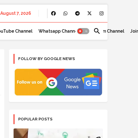
August 7, 2026
ouTube Channel
Whatsapp Channel
Telegram Channel
Joi
FOLLOW BY GOOGLE NEWS
POPULAR POSTS