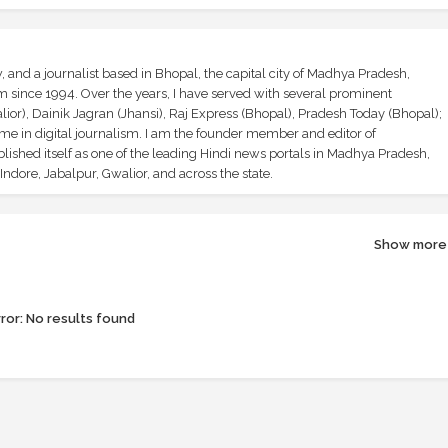
and a journalist based in Bhopal, the capital city of Madhya Pradesh,
sm since 1994. Over the years, I have served with several prominent
ior), Dainik Jagran (Jhansi), Raj Express (Bhopal), Pradesh Today (Bhopal);
ime in digital journalism. I am the founder member and editor of
shed itself as one of the leading Hindi news portals in Madhya Pradesh,
ndore, Jabalpur, Gwalior, and across the state.
Show more
ror:
No results found