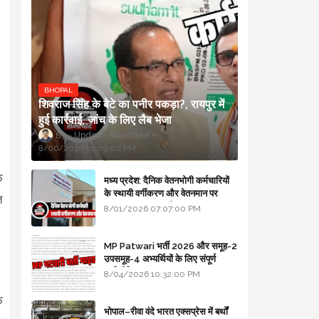
BHOPAL
शिवराज सिंह के बेटे का पनीर पकड़ा?, रायपुर में
हुई कार्रवाई, जांच के लिए लैब भेजा
Updesh Awasthee
8/06/2026 10:09:00 PM
े
मध्य प्रदेश: दैनिक वेतनभोगी कर्मचारियों
के स्थायी वर्गीकरण और वेतनमान पर
त
सरकार का बड़ा स्पष्टीकरण
8/01/2026 07:07:00 PM
MP Patwari भर्ती 2026 और समूह-2
उपसमूह-4 अभ्यर्थियों के लिए संपूर्ण
मार्गदर्शिका
8/04/2026 10:32:00 PM
े
भोपाल–रीवा वंदे भारत एक्सप्रेस में बर्थों