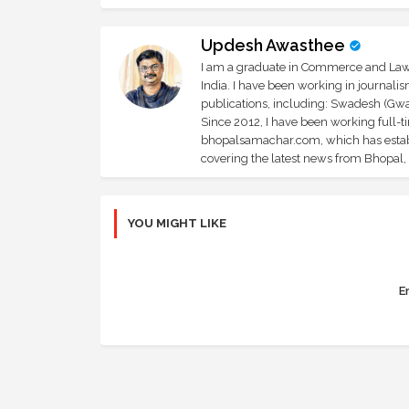
Updesh Awasthee
I am a graduate in Commerce and Law, 
India. I have been working in journali
publications, including: Swadesh (Gwal
Since 2012, I have been working full-t
bhopalsamachar.com, which has establi
covering the latest news from Bhopal, I
YOU MIGHT LIKE
Er