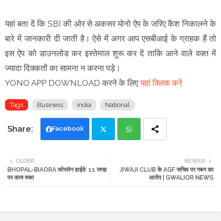
यहां बता दें कि SBI की ओर से अकसर योनो ऐप के जरिए कैश निकालने के
बारे में जानकारी दी जाती है। ऐसे में अगर आप एसबीआई के ग्राहक हैं तो
इस ऐप को डाउनलोड कर इस्‍तेमाल शुरू कर दें ताकि आने वाले वक्‍त में
ज्‍यादा दिक्‍कतों का सामना न करना पड़े।
YONO APP DOWNLOAD करने के लिए
यहां क्लिक करें
Tags
Business
india
National
Facebook
Twi
Wh
OLDER
NEWER
BHOPAL-BIAORA फोरलेन हाईवे: 11 जगह
JIWAJI CLUB के AGF सचिव पर गबन का
tte
ats
पर काम रुका
आरोप | GWALIOR NEWS
r
app