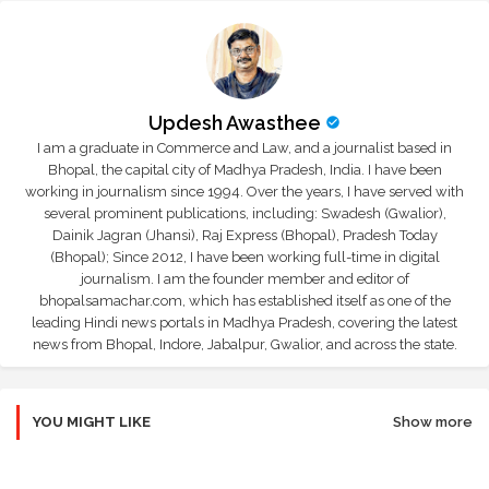
Updesh Awasthee
I am a graduate in Commerce and Law, and a journalist based in
Bhopal, the capital city of Madhya Pradesh, India. I have been
working in journalism since 1994. Over the years, I have served with
several prominent publications, including: Swadesh (Gwalior),
Dainik Jagran (Jhansi), Raj Express (Bhopal), Pradesh Today
(Bhopal); Since 2012, I have been working full-time in digital
journalism. I am the founder member and editor of
bhopalsamachar.com, which has established itself as one of the
leading Hindi news portals in Madhya Pradesh, covering the latest
news from Bhopal, Indore, Jabalpur, Gwalior, and across the state.
YOU MIGHT LIKE
Show more