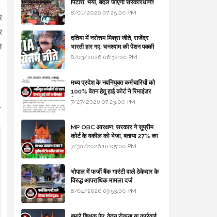
पिटारा, भैया, बदल जाएगी संस्कारधानी!
8/01/2026 07:25:00 PM
र
र
दतिया में नरोत्तम मिश्रा जीते, राजेंद्र
े
भारती हार गए, घनश्याम की पेंशन पक्की
और आशुतोष बैक टू...
8/03/2026 06:32:00 PM
मध्य प्रदेश के नवनियुक्त कर्मचारियों को
।
100% वेतन हेतु हाई कोर्ट ने रिमाइंडर
लिखा
7/27/2026 07:23:00 PM
,
MP OBC आरक्षण: सरकार ने सुप्रीम
कोर्ट के वकील को भेजा, बताया 27% का
कानूनी आधार
7/30/2026 10:05:00 PM
भोपाल में फर्जी बैंक गारंटी वाले ठेकेदार के
विरुद्ध आपराधिक मामला दर्ज
8/04/2026 09:53:00 PM
हमारे शिक्षक ऐप: वेतन रोकना या कार्रवाई