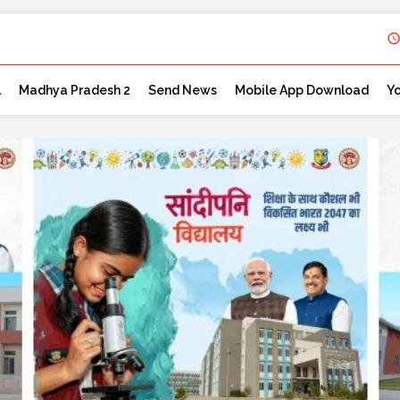
l
Madhya Pradesh 2
Send News
Mobile App Download
Y