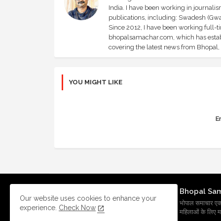
India. I have been working in journali
publications, including: Swadesh (Gwal
Since 2012, I have been working full-t
bhopalsamachar.com, which has establi
covering the latest news from Bhopal, I
YOU MIGHT LIKE
Er
Bhopal Sa
Our website uses cookies to enhance your
भोपाल समाचार एक प्र
experience.
Check Now
महिलाओं के लिए मह