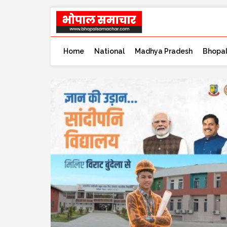
Home
National
Madhya Pradesh
Bhopa