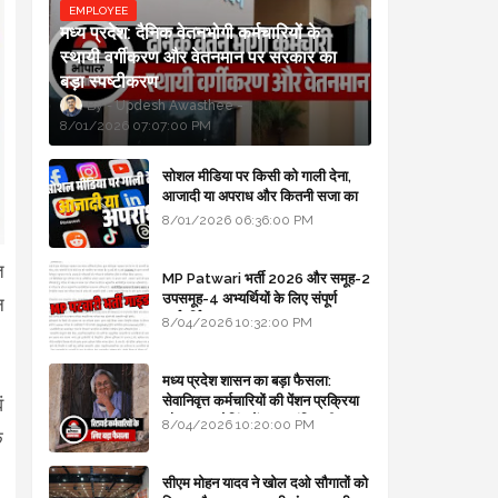
EMPLOYEE
मध्य प्रदेश: दैनिक वेतनभोगी कर्मचारियों के
स्थायी वर्गीकरण और वेतनमान पर सरकार का
बड़ा स्पष्टीकरण
Updesh Awasthee
8/01/2026 07:07:00 PM
सोशल मीडिया पर किसी को गाली देना,
आजादी या अपराध और कितनी सजा का
प्रावधान - free legal advice
8/01/2026 06:36:00 PM
त
MP Patwari भर्ती 2026 और समूह-2
उपसमूह-4 अभ्यर्थियों के लिए संपूर्ण
न
मार्गदर्शिका
8/04/2026 10:32:00 PM
मध्य प्रदेश शासन का बड़ा फैसला:
सेवानिवृत्त कर्मचारियों की पेंशन प्रक्रिया
ं
और बजट कोडिंग में हुए क्रांतिकारी
8/04/2026 10:20:00 PM
क
बदलाव
सीएम मोहन यादव ने खोल दओ सौगातों को