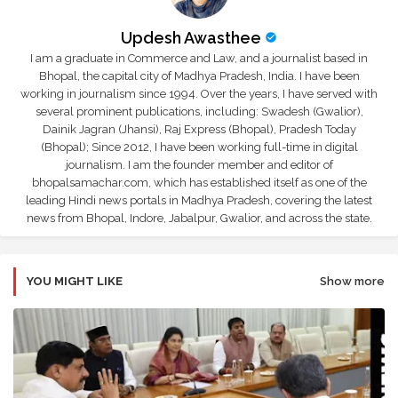
Updesh Awasthee
I am a graduate in Commerce and Law, and a journalist based in
Bhopal, the capital city of Madhya Pradesh, India. I have been
working in journalism since 1994. Over the years, I have served with
several prominent publications, including: Swadesh (Gwalior),
Dainik Jagran (Jhansi), Raj Express (Bhopal), Pradesh Today
(Bhopal); Since 2012, I have been working full-time in digital
journalism. I am the founder member and editor of
bhopalsamachar.com, which has established itself as one of the
leading Hindi news portals in Madhya Pradesh, covering the latest
news from Bhopal, Indore, Jabalpur, Gwalior, and across the state.
YOU MIGHT LIKE
Show more