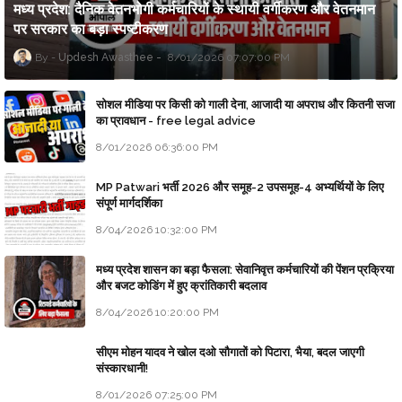
मध्य प्रदेश: दैनिक वेतनभोगी कर्मचारियों के स्थायी वर्गीकरण और वेतनमान
पर सरकार का बड़ा स्पष्टीकरण
Updesh Awasthee
8/01/2026 07:07:00 PM
सोशल मीडिया पर किसी को गाली देना, आजादी या अपराध और कितनी सजा
का प्रावधान - free legal advice
8/01/2026 06:36:00 PM
MP Patwari भर्ती 2026 और समूह-2 उपसमूह-4 अभ्यर्थियों के लिए
संपूर्ण मार्गदर्शिका
8/04/2026 10:32:00 PM
मध्य प्रदेश शासन का बड़ा फैसला: सेवानिवृत्त कर्मचारियों की पेंशन प्रक्रिया
और बजट कोडिंग में हुए क्रांतिकारी बदलाव
8/04/2026 10:20:00 PM
सीएम मोहन यादव ने खोल दओ सौगातों को पिटारा, भैया, बदल जाएगी
संस्कारधानी!
8/01/2026 07:25:00 PM