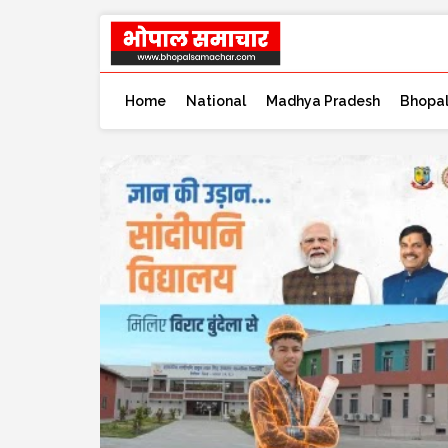
Home
National
Madhya Pradesh
Bhopa