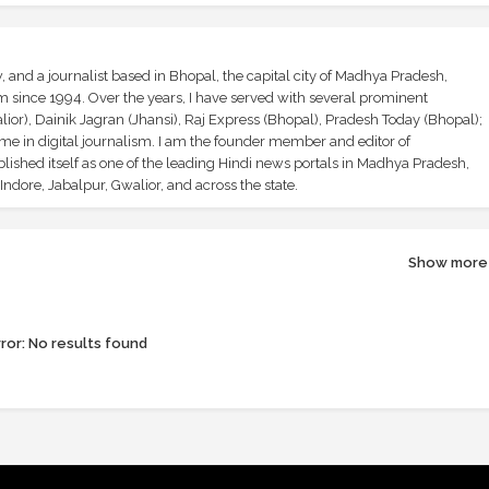
and a journalist based in Bhopal, the capital city of Madhya Pradesh,
sm since 1994. Over the years, I have served with several prominent
ior), Dainik Jagran (Jhansi), Raj Express (Bhopal), Pradesh Today (Bhopal);
ime in digital journalism. I am the founder member and editor of
shed itself as one of the leading Hindi news portals in Madhya Pradesh,
ndore, Jabalpur, Gwalior, and across the state.
Show more
ror:
No results found