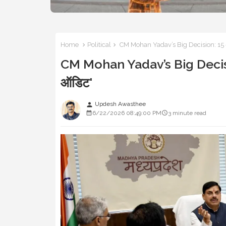
Home
Political
CM Mohan Yadav’s Big Decision: 15 अगस्
CM Mohan Yadav’s Big Decision:
ऑडिट'
Updesh Awasthee
person
6/22/2026 08:49:00 PM
3 minute read