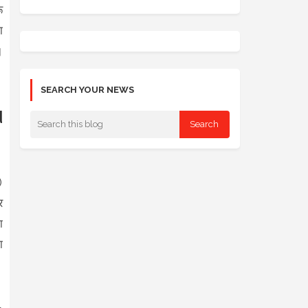
ू
ा
।
SEARCH YOUR NEWS
d
)
र
ा
ा