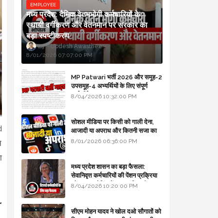
EMPLOYEE
मध्य प्रदेश: दैनिक वेतनभोगी कर्मचारियों के
स्थायी वर्गीकरण और वेतनमान पर सरकार का
बड़ा स्पष्टीकरण
Updesh Awasthee
8/01/2026 07:07:00 PM
MP Patwari भर्ती 2026 और समूह-2
उपसमूह-4 अभ्यर्थियों के लिए संपूर्ण
मार्गदर्शिका
8/04/2026 10:32:00 PM
सोशल मीडिया पर किसी को गाली देना,
d
आजादी या अपराध और कितनी सजा का
प्रावधान - free legal advice
8/01/2026 06:36:00 PM
न
ा
मध्य प्रदेश शासन का बड़ा फैसला:
सेवानिवृत्त कर्मचारियों की पेंशन प्रक्रिया
और बजट कोडिंग में हुए क्रांतिकारी
8/04/2026 10:20:00 PM
बदलाव
r
सीएम मोहन यादव ने खोल दओ सौगातों को