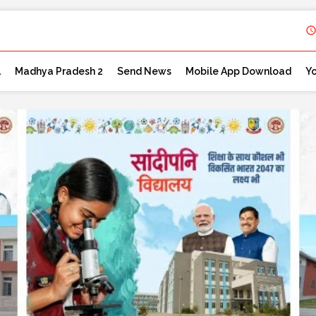
l
Madhya Pradesh 2
Send News
Mobile App Download
Y