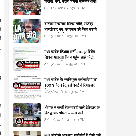
पिटारा, भैया, बदल जाएगी संस्कारधानी!
8/01/2026 07:25:00 PM
स
दतिया में नरोत्तम मिश्रा जीते, राजेंद्र
ं
भारती हार गए, घनश्याम की पेंशन पक्की
और आशुतोष बैक टू...
8/03/2026 06:32:00 PM
ी
,
मध्य प्रदेश शिक्षक भर्ती 2025: विशेष
शिक्षक पात्रता विवाद पहुँचा हाई कोर्ट;
सरकार से माँगा जवाब
8/05/2026 10:49:00 PM
s
मध्य प्रदेश के नवनियुक्त कर्मचारियों को
100% वेतन हेतु हाई कोर्ट ने रिमाइंडर
लिखा
7/27/2026 07:23:00 PM
ी
भोपाल में फर्जी बैंक गारंटी वाले ठेकेदार के
विरुद्ध आपराधिक मामला दर्ज
ा
8/04/2026 09:53:00 PM
t
स
MP ओबीसी आरक्षण: हाईकोर्ट में दोनों पक्षों