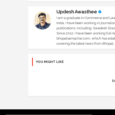
Updesh Awasthee
I am a graduate in Commerce and Law, 
India. I have been working in journali
publications, including: Swadesh (Gwal
Since 2012, I have been working full-t
bhopalsamachar.com, which has establi
covering the latest news from Bhopal, I
YOU MIGHT LIKE
Er