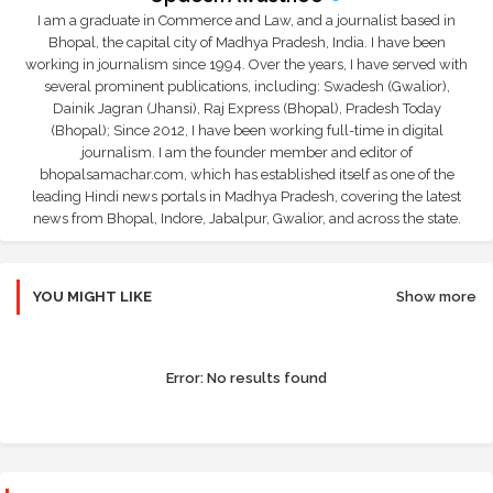
I am a graduate in Commerce and Law, and a journalist based in
Bhopal, the capital city of Madhya Pradesh, India. I have been
working in journalism since 1994. Over the years, I have served with
several prominent publications, including: Swadesh (Gwalior),
Dainik Jagran (Jhansi), Raj Express (Bhopal), Pradesh Today
(Bhopal); Since 2012, I have been working full-time in digital
journalism. I am the founder member and editor of
bhopalsamachar.com, which has established itself as one of the
leading Hindi news portals in Madhya Pradesh, covering the latest
news from Bhopal, Indore, Jabalpur, Gwalior, and across the state.
YOU MIGHT LIKE
Show more
Error:
No results found